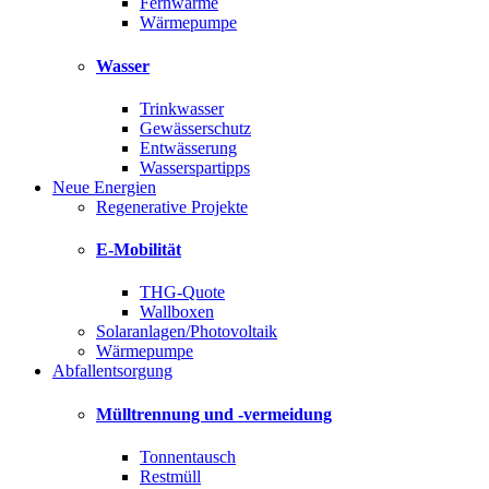
Fernwärme
Wärmepumpe
Wasser
Trinkwasser
Gewässerschutz
Entwässerung
Wasserspartipps
Neue Energien
Regenerative Projekte
E-Mobilität
THG-Quote
Wallboxen
Solaranlagen/Photovoltaik
Wärmepumpe
Abfallentsorgung
Mülltrennung und -vermeidung
Tonnentausch
Restmüll