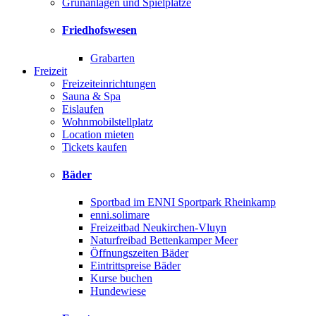
Grünanlagen und Spielplätze
Friedhofswesen
Grabarten
Freizeit
Freizeiteinrichtungen
Sauna & Spa
Eislaufen
Wohnmobilstellplatz
Location mieten
Tickets kaufen
Bäder
Sportbad im ENNI Sportpark Rheinkamp
enni.solimare
Freizeitbad Neukirchen-Vluyn
Naturfreibad Bettenkamper Meer
Öffnungszeiten Bäder
Eintrittspreise Bäder
Kurse buchen
Hundewiese