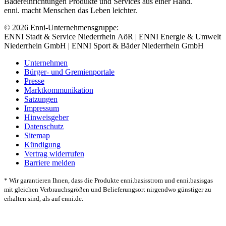
Bädereinrichtungen Produkte und Services aus einer Hand.
enni. macht Menschen das Leben leichter.
© 2026 Enni-Unternehmensgruppe:
ENNI Stadt & Service Niederrhein AöR | ENNI Energie & Umwelt
Niederrhein GmbH | ENNI Sport & Bäder Niederrhein GmbH
Unternehmen
Bürger- und Gremienportale
Presse
Marktkommunikation
Satzungen
Impressum
Hinweisgeber
Datenschutz
Sitemap
Kündigung
Vertrag widerrufen
Barriere melden
* Wir garantieren Ihnen, dass die Produkte enni.basisstrom und enni.basisgas
mit gleichen Verbrauchsgrößen und Belieferungsort nirgendwo günstiger zu
erhalten sind, als auf enni.de.