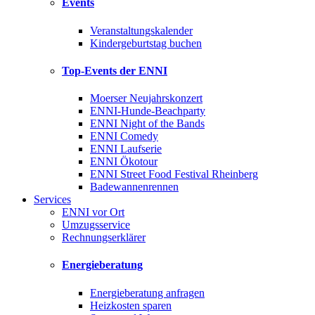
Events
Veranstaltungskalender
Kindergeburtstag buchen
Top-Events der ENNI
Moerser Neujahrskonzert
ENNI-Hunde-Beachparty
ENNI Night of the Bands
ENNI Comedy
ENNI Laufserie
ENNI Ökotour
ENNI Street Food Festival Rheinberg
Badewannenrennen
Services
ENNI vor Ort
Umzugsservice
Rechnungserklärer
Energieberatung
Energieberatung anfragen
Heizkosten sparen