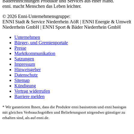
Bädereinrichtungen Produkte und Services aus einer Hand.
enni. macht Menschen das Leben leichter.
© 2026 Enni-Unternehmensgruppe:
ENNI Stadt & Service Niederrhein AöR | ENNI Energie & Umwelt
Niederrhein GmbH | ENNI Sport & Bäder Niederrhein GmbH
Unternehmen
Bürger- und Gremienportale
Presse
Marktkommunikation
Satzungen
Impressum
Hinweisgeber
Datenschutz
Sitemap
Kündigung
Vertrag widerrufen
Barriere melden
* Wir garantieren Ihnen, dass die Produkte enni.basisstrom und enni.basisgas
mit gleichen Verbrauchsgrößen und Belieferungsort nirgendwo günstiger zu
erhalten sind, als auf enni.de.