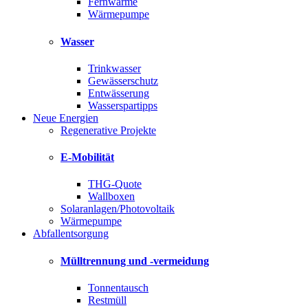
Fernwärme
Wärmepumpe
Wasser
Trinkwasser
Gewässerschutz
Entwässerung
Wasserspartipps
Neue Energien
Regenerative Projekte
E-Mobilität
THG-Quote
Wallboxen
Solaranlagen/Photovoltaik
Wärmepumpe
Abfallentsorgung
Mülltrennung und -vermeidung
Tonnentausch
Restmüll