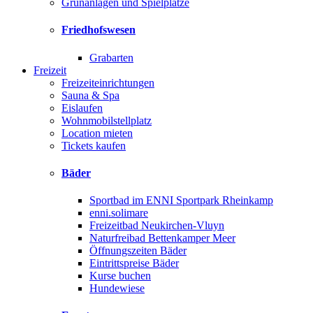
Grünanlagen und Spielplätze
Friedhofswesen
Grabarten
Freizeit
Freizeiteinrichtungen
Sauna & Spa
Eislaufen
Wohnmobilstellplatz
Location mieten
Tickets kaufen
Bäder
Sportbad im ENNI Sportpark Rheinkamp
enni.solimare
Freizeitbad Neukirchen-Vluyn
Naturfreibad Bettenkamper Meer
Öffnungszeiten Bäder
Eintrittspreise Bäder
Kurse buchen
Hundewiese