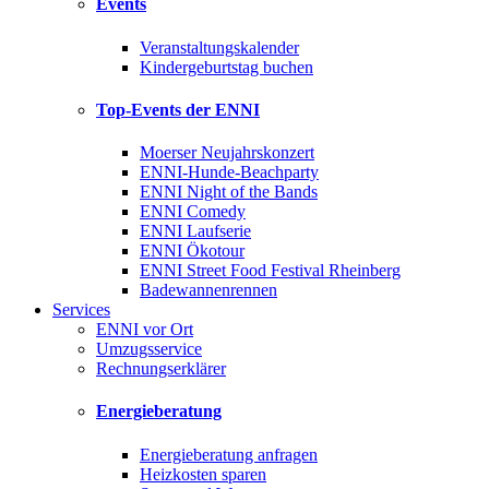
Events
Veranstaltungskalender
Kindergeburtstag buchen
Top-Events der ENNI
Moerser Neujahrskonzert
ENNI-Hunde-Beachparty
ENNI Night of the Bands
ENNI Comedy
ENNI Laufserie
ENNI Ökotour
ENNI Street Food Festival Rheinberg
Badewannenrennen
Services
ENNI vor Ort
Umzugsservice
Rechnungserklärer
Energieberatung
Energieberatung anfragen
Heizkosten sparen