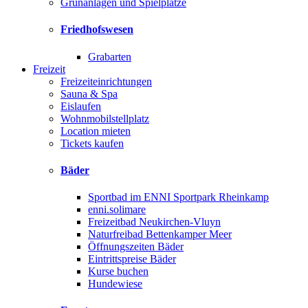
Grünanlagen und Spielplätze
Friedhofswesen
Grabarten
Freizeit
Freizeiteinrichtungen
Sauna & Spa
Eislaufen
Wohnmobilstellplatz
Location mieten
Tickets kaufen
Bäder
Sportbad im ENNI Sportpark Rheinkamp
enni.solimare
Freizeitbad Neukirchen-Vluyn
Naturfreibad Bettenkamper Meer
Öffnungszeiten Bäder
Eintrittspreise Bäder
Kurse buchen
Hundewiese