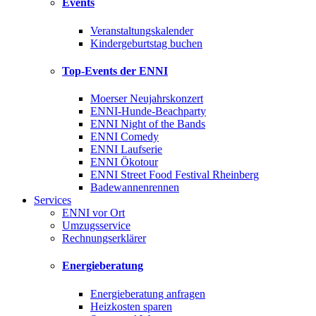
Events
Veranstaltungskalender
Kindergeburtstag buchen
Top-Events der ENNI
Moerser Neujahrskonzert
ENNI-Hunde-Beachparty
ENNI Night of the Bands
ENNI Comedy
ENNI Laufserie
ENNI Ökotour
ENNI Street Food Festival Rheinberg
Badewannenrennen
Services
ENNI vor Ort
Umzugsservice
Rechnungserklärer
Energieberatung
Energieberatung anfragen
Heizkosten sparen