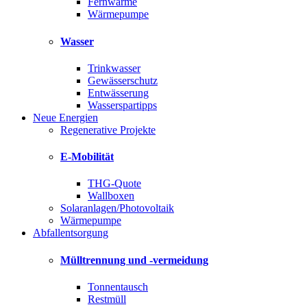
Fernwärme
Wärmepumpe
Wasser
Trinkwasser
Gewässerschutz
Entwässerung
Wasserspartipps
Neue Energien
Regenerative Projekte
E-Mobilität
THG-Quote
Wallboxen
Solaranlagen/Photovoltaik
Wärmepumpe
Abfallentsorgung
Mülltrennung und -vermeidung
Tonnentausch
Restmüll