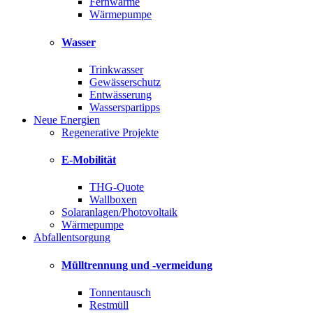
Fernwärme
Wärmepumpe
Wasser
Trinkwasser
Gewässerschutz
Entwässerung
Wasserspartipps
Neue Energien
Regenerative Projekte
E-Mobilität
THG-Quote
Wallboxen
Solaranlagen/Photovoltaik
Wärmepumpe
Abfallentsorgung
Mülltrennung und -vermeidung
Tonnentausch
Restmüll