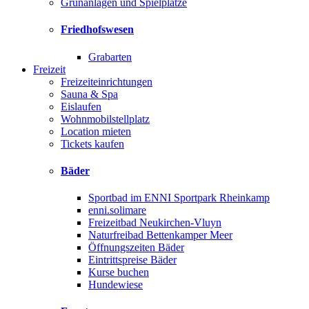
Grünanlagen und Spielplätze
Friedhofswesen
Grabarten
Freizeit
Freizeiteinrichtungen
Sauna & Spa
Eislaufen
Wohnmobilstellplatz
Location mieten
Tickets kaufen
Bäder
Sportbad im ENNI Sportpark Rheinkamp
enni.solimare
Freizeitbad Neukirchen-Vluyn
Naturfreibad Bettenkamper Meer
Öffnungszeiten Bäder
Eintrittspreise Bäder
Kurse buchen
Hundewiese