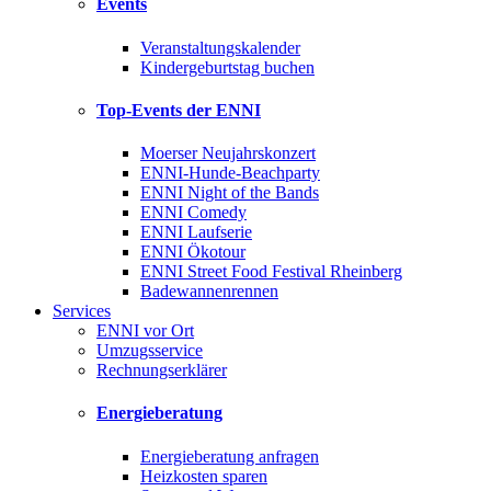
Events
Veranstaltungskalender
Kindergeburtstag buchen
Top-Events der ENNI
Moerser Neujahrskonzert
ENNI-Hunde-Beachparty
ENNI Night of the Bands
ENNI Comedy
ENNI Laufserie
ENNI Ökotour
ENNI Street Food Festival Rheinberg
Badewannenrennen
Services
ENNI vor Ort
Umzugsservice
Rechnungserklärer
Energieberatung
Energieberatung anfragen
Heizkosten sparen