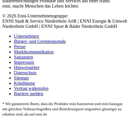
Bädereinrichtungen Produkte und Services aus einer Hand.
enni. macht Menschen das Leben leichter.
© 2026 Enni-Unternehmensgruppe:
ENNI Stadt & Service Niederrhein AöR | ENNI Energie & Umwelt
Niederrhein GmbH | ENNI Sport & Bäder Niederrhein GmbH
Unternehmen
Bürger- und Gremienportale
Presse
Marktkommunikation
Satzungen
Impressum
Hinweisgeber
Datenschutz
Sitemap
Kündigung
Vertrag widerrufen
Barriere melden
* Wir garantieren Ihnen, dass die Produkte enni.basisstrom und enni.basisgas
mit gleichen Verbrauchsgrößen und Belieferungsort nirgendwo günstiger zu
erhalten sind, als auf enni.de.