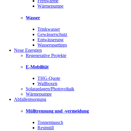
Fernwärme
Wärmepumpe
Wasser
Trinkwasser
Gewässerschutz
Entwässerung
Wasserspartipps
Neue Energien
Regenerative Projekte
E-Mobilität
THG-Quote
Wallboxen
Solaranlagen/Photovoltaik
Wärmepumpe
Abfallentsorgung
Mülltrennung und -vermeidung
Tonnentausch
Restmüll