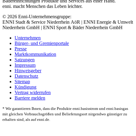
Bädereinrichtungen Produkte und Services aus einer Hand.
enni. macht Menschen das Leben leichter.
© 2026 Enni-Unternehmensgruppe:
ENNI Stadt & Service Niederrhein AöR | ENNI Energie & Umwelt
Niederrhein GmbH | ENNI Sport & Bäder Niederrhein GmbH
Unternehmen
Bürger- und Gremienportale
Presse
Marktkommunikation
Satzungen
Impressum
Hinweisgeber
Datenschutz
Sitemap
Kündigung
Vertrag widerrufen
Barriere melden
* Wir garantieren Ihnen, dass die Produkte enni.basisstrom und enni.basisgas
mit gleichen Verbrauchsgrößen und Belieferungsort nirgendwo günstiger zu
erhalten sind, als auf enni.de.