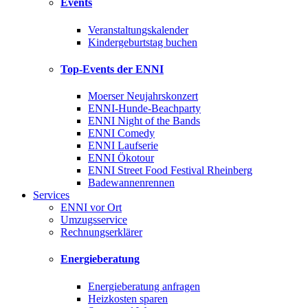
Events
Veranstaltungskalender
Kindergeburtstag buchen
Top-Events der ENNI
Moerser Neujahrskonzert
ENNI-Hunde-Beachparty
ENNI Night of the Bands
ENNI Comedy
ENNI Laufserie
ENNI Ökotour
ENNI Street Food Festival Rheinberg
Badewannenrennen
Services
ENNI vor Ort
Umzugsservice
Rechnungserklärer
Energieberatung
Energieberatung anfragen
Heizkosten sparen