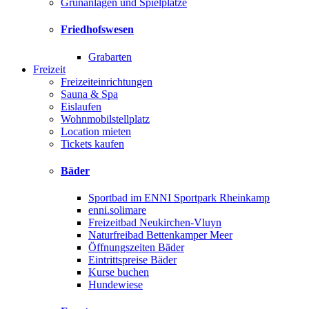
Grünanlagen und Spielplätze
Friedhofswesen
Grabarten
Freizeit
Freizeiteinrichtungen
Sauna & Spa
Eislaufen
Wohnmobilstellplatz
Location mieten
Tickets kaufen
Bäder
Sportbad im ENNI Sportpark Rheinkamp
enni.solimare
Freizeitbad Neukirchen-Vluyn
Naturfreibad Bettenkamper Meer
Öffnungszeiten Bäder
Eintrittspreise Bäder
Kurse buchen
Hundewiese