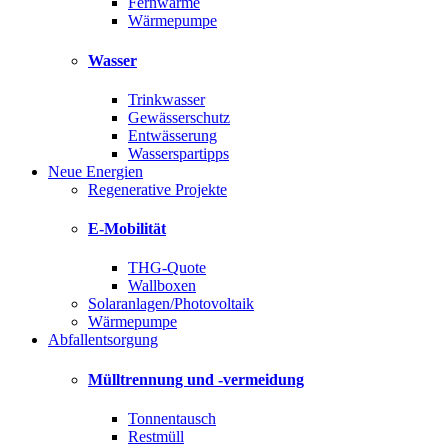
Fernwärme
Wärmepumpe
Wasser
Trinkwasser
Gewässerschutz
Entwässerung
Wasserspartipps
Neue Energien
Regenerative Projekte
E-Mobilität
THG-Quote
Wallboxen
Solaranlagen/Photovoltaik
Wärmepumpe
Abfallentsorgung
Mülltrennung und -vermeidung
Tonnentausch
Restmüll