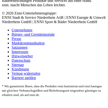
Bädereinrichtungen Produkte und Services aus einer Hand.
enni. macht Menschen das Leben leichter.
© 2026 Enni-Unternehmensgruppe:
ENNI Stadt & Service Niederrhein AöR | ENNI Energie & Umwelt
Niederrhein GmbH | ENNI Sport & Bäder Niederrhein GmbH
Unternehmen
Bürger- und Gremienportale
Presse
Marktkommunikation
Satzungen
Impressum
Hinweisgeber
Datenschutz
Sitemap
Kündigung
Vertrag widerrufen
Barriere melden
* Wir garantieren Ihnen, dass die Produkte enni.basisstrom und enni.basisgas
mit gleichen Verbrauchsgrößen und Belieferungsort nirgendwo günstiger zu
erhalten sind, als auf enni.de.