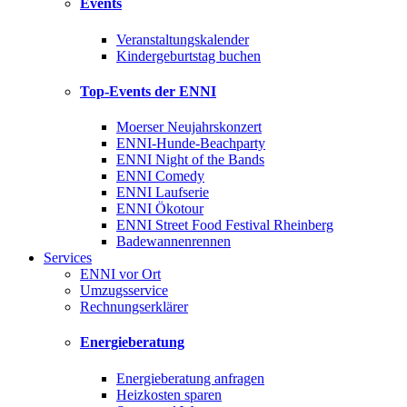
Events
Veranstaltungskalender
Kindergeburtstag buchen
Top-Events der ENNI
Moerser Neujahrskonzert
ENNI-Hunde-Beachparty
ENNI Night of the Bands
ENNI Comedy
ENNI Laufserie
ENNI Ökotour
ENNI Street Food Festival Rheinberg
Badewannenrennen
Services
ENNI vor Ort
Umzugsservice
Rechnungserklärer
Energieberatung
Energieberatung anfragen
Heizkosten sparen