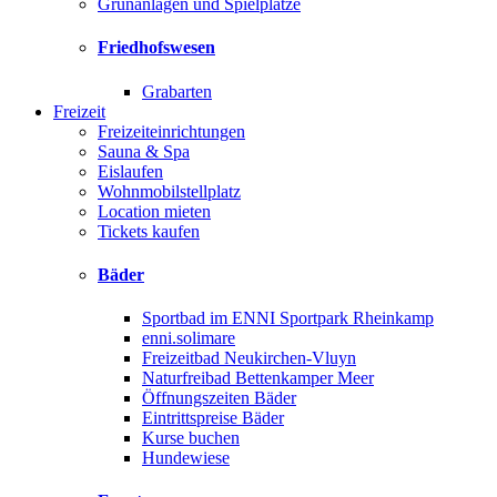
Grünanlagen und Spielplätze
Friedhofswesen
Grabarten
Freizeit
Freizeiteinrichtungen
Sauna & Spa
Eislaufen
Wohnmobilstellplatz
Location mieten
Tickets kaufen
Bäder
Sportbad im ENNI Sportpark Rheinkamp
enni.solimare
Freizeitbad Neukirchen-Vluyn
Naturfreibad Bettenkamper Meer
Öffnungszeiten Bäder
Eintrittspreise Bäder
Kurse buchen
Hundewiese