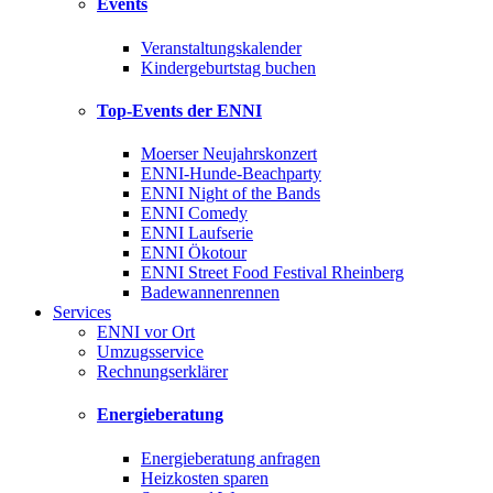
Events
Veranstaltungskalender
Kindergeburtstag buchen
Top-Events der ENNI
Moerser Neujahrskonzert
ENNI-Hunde-Beachparty
ENNI Night of the Bands
ENNI Comedy
ENNI Laufserie
ENNI Ökotour
ENNI Street Food Festival Rheinberg
Badewannenrennen
Services
ENNI vor Ort
Umzugsservice
Rechnungserklärer
Energieberatung
Energieberatung anfragen
Heizkosten sparen