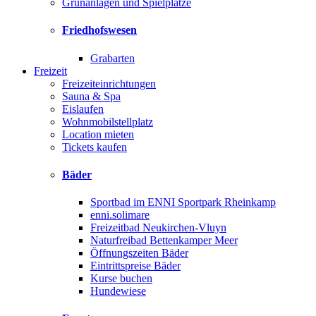
Grünanlagen und Spielplätze
Friedhofswesen
Grabarten
Freizeit
Freizeiteinrichtungen
Sauna & Spa
Eislaufen
Wohnmobilstellplatz
Location mieten
Tickets kaufen
Bäder
Sportbad im ENNI Sportpark Rheinkamp
enni.solimare
Freizeitbad Neukirchen-Vluyn
Naturfreibad Bettenkamper Meer
Öffnungszeiten Bäder
Eintrittspreise Bäder
Kurse buchen
Hundewiese