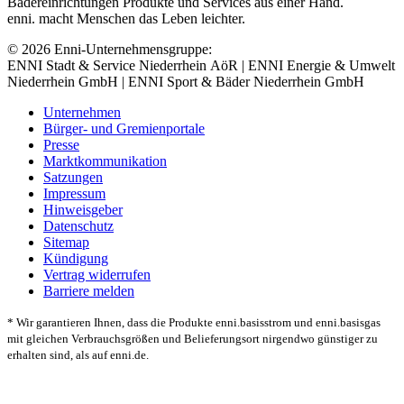
Bädereinrichtungen Produkte und Services aus einer Hand.
enni. macht Menschen das Leben leichter.
© 2026 Enni-Unternehmensgruppe:
ENNI Stadt & Service Niederrhein AöR | ENNI Energie & Umwelt
Niederrhein GmbH | ENNI Sport & Bäder Niederrhein GmbH
Unternehmen
Bürger- und Gremienportale
Presse
Marktkommunikation
Satzungen
Impressum
Hinweisgeber
Datenschutz
Sitemap
Kündigung
Vertrag widerrufen
Barriere melden
* Wir garantieren Ihnen, dass die Produkte enni.basisstrom und enni.basisgas
mit gleichen Verbrauchsgrößen und Belieferungsort nirgendwo günstiger zu
erhalten sind, als auf enni.de.