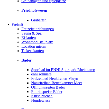
Grünanlagen und Spielplätze
Friedhofswesen
Grabarten
Freizeit
Freizeiteinrichtungen
Sauna & Spa
Eislaufen
Wohnmobilstellplatz
Location mieten
Tickets kaufen
Bäder
Sportbad im ENNI Sportpark Rheinkamp
enni.solimare
Freizeitbad Neukirchen-Vluyn
Naturfreibad Bettenkamper Meer
Öffnungszeiten Bäder
Eintrittspreise Bäder
Kurse buchen
Hundewiese