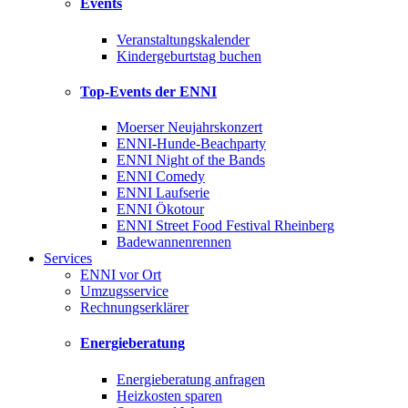
Events
Veranstaltungskalender
Kindergeburtstag buchen
Top-Events der ENNI
Moerser Neujahrskonzert
ENNI-Hunde-Beachparty
ENNI Night of the Bands
ENNI Comedy
ENNI Laufserie
ENNI Ökotour
ENNI Street Food Festival Rheinberg
Badewannenrennen
Services
ENNI vor Ort
Umzugsservice
Rechnungserklärer
Energieberatung
Energieberatung anfragen
Heizkosten sparen