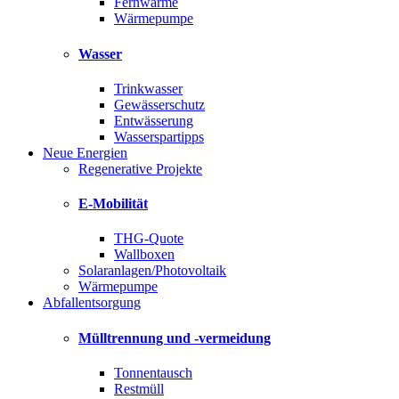
Fernwärme
Wärmepumpe
Wasser
Trinkwasser
Gewässerschutz
Entwässerung
Wasserspartipps
Neue Energien
Regenerative Projekte
E-Mobilität
THG-Quote
Wallboxen
Solaranlagen/Photovoltaik
Wärmepumpe
Abfallentsorgung
Mülltrennung und -vermeidung
Tonnentausch
Restmüll