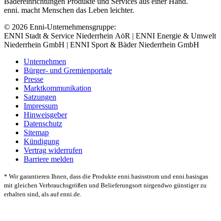
Bädereinrichtungen Produkte und Services aus einer Hand.
enni. macht Menschen das Leben leichter.
© 2026 Enni-Unternehmensgruppe:
ENNI Stadt & Service Niederrhein AöR | ENNI Energie & Umwelt
Niederrhein GmbH | ENNI Sport & Bäder Niederrhein GmbH
Unternehmen
Bürger- und Gremienportale
Presse
Marktkommunikation
Satzungen
Impressum
Hinweisgeber
Datenschutz
Sitemap
Kündigung
Vertrag widerrufen
Barriere melden
* Wir garantieren Ihnen, dass die Produkte enni.basisstrom und enni.basisgas
mit gleichen Verbrauchsgrößen und Belieferungsort nirgendwo günstiger zu
erhalten sind, als auf enni.de.