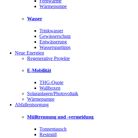
Fernwärme
Wärmepumpe
Wasser
Trinkwasser
Gewässerschutz
Entwässerung
Wasserspartipps
Neue Energien
Regenerative Projekte
E-Mobilität
THG-Quote
Wallboxen
Solaranlagen/Photovoltaik
Wärmepumpe
Abfallentsorgung
Mülltrennung und -vermeidung
Tonnentausch
Restmüll