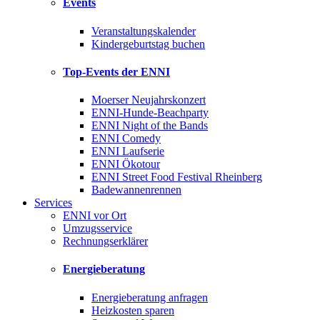
Events
Veranstaltungskalender
Kindergeburtstag buchen
Top-Events der ENNI
Moerser Neujahrskonzert
ENNI-Hunde-Beachparty
ENNI Night of the Bands
ENNI Comedy
ENNI Laufserie
ENNI Ökotour
ENNI Street Food Festival Rheinberg
Badewannenrennen
Services
ENNI vor Ort
Umzugsservice
Rechnungserklärer
Energieberatung
Energieberatung anfragen
Heizkosten sparen