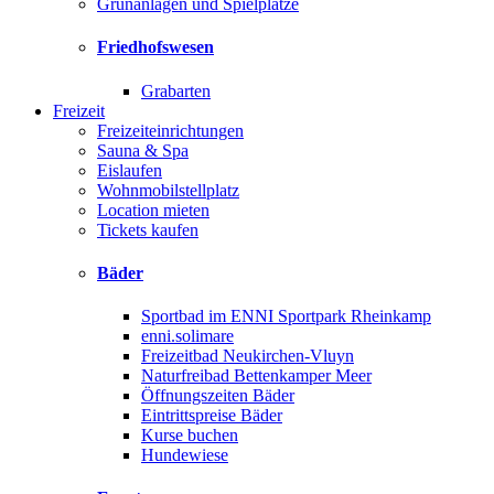
Grünanlagen und Spielplätze
Friedhofswesen
Grabarten
Freizeit
Freizeiteinrichtungen
Sauna & Spa
Eislaufen
Wohnmobilstellplatz
Location mieten
Tickets kaufen
Bäder
Sportbad im ENNI Sportpark Rheinkamp
enni.solimare
Freizeitbad Neukirchen-Vluyn
Naturfreibad Bettenkamper Meer
Öffnungszeiten Bäder
Eintrittspreise Bäder
Kurse buchen
Hundewiese