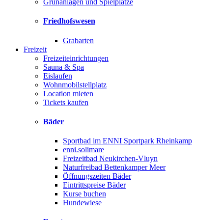
Grünanlagen und Spielplätze
Friedhofswesen
Grabarten
Freizeit
Freizeiteinrichtungen
Sauna & Spa
Eislaufen
Wohnmobilstellplatz
Location mieten
Tickets kaufen
Bäder
Sportbad im ENNI Sportpark Rheinkamp
enni.solimare
Freizeitbad Neukirchen-Vluyn
Naturfreibad Bettenkamper Meer
Öffnungszeiten Bäder
Eintrittspreise Bäder
Kurse buchen
Hundewiese