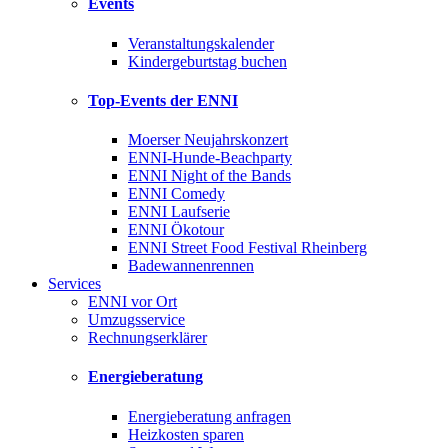
Events
Veranstaltungskalender
Kindergeburtstag buchen
Top-Events der ENNI
Moerser Neujahrskonzert
ENNI-Hunde-Beachparty
ENNI Night of the Bands
ENNI Comedy
ENNI Laufserie
ENNI Ökotour
ENNI Street Food Festival Rheinberg
Badewannenrennen
Services
ENNI vor Ort
Umzugsservice
Rechnungserklärer
Energieberatung
Energieberatung anfragen
Heizkosten sparen