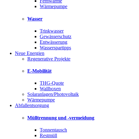
Fernwärme
Wärmepumpe
Wasser
Trinkwasser
Gewässerschutz
Entwässerung
Wasserspartipps
Neue Energien
Regenerative Projekte
E-Mobilität
THG-Quote
Wallboxen
Solaranlagen/Photovoltaik
Wärmepumpe
Abfallentsorgung
Mülltrennung und -vermeidung
Tonnentausch
Restmüll