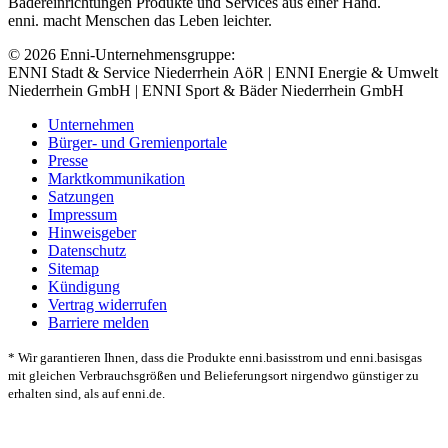
Bädereinrichtungen Produkte und Services aus einer Hand.
enni. macht Menschen das Leben leichter.
© 2026 Enni-Unternehmensgruppe:
ENNI Stadt & Service Niederrhein AöR | ENNI Energie & Umwelt
Niederrhein GmbH | ENNI Sport & Bäder Niederrhein GmbH
Unternehmen
Bürger- und Gremienportale
Presse
Marktkommunikation
Satzungen
Impressum
Hinweisgeber
Datenschutz
Sitemap
Kündigung
Vertrag widerrufen
Barriere melden
* Wir garantieren Ihnen, dass die Produkte enni.basisstrom und enni.basisgas
mit gleichen Verbrauchsgrößen und Belieferungsort nirgendwo günstiger zu
erhalten sind, als auf enni.de.