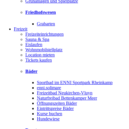
Grünanlagen und Spielplätze
Friedhofswesen
Grabarten
Freizeit
Freizeiteinrichtungen
Sauna & Spa
Eislaufen
Wohnmobilstellplatz
Location mieten
Tickets kaufen
Bäder
Sportbad im ENNI Sportpark Rheinkamp
enni.solimare
Freizeitbad Neukirchen-Vluyn
Naturfreibad Bettenkamper Meer
Öffnungszeiten Bäder
Eintrittspreise Bäder
Kurse buchen
Hundewiese