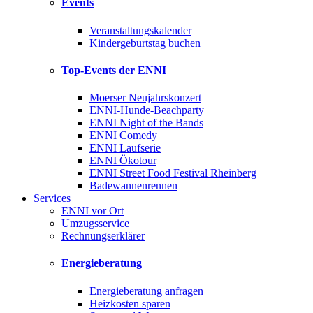
Events
Veranstaltungskalender
Kindergeburtstag buchen
Top-Events der ENNI
Moerser Neujahrskonzert
ENNI-Hunde-Beachparty
ENNI Night of the Bands
ENNI Comedy
ENNI Laufserie
ENNI Ökotour
ENNI Street Food Festival Rheinberg
Badewannenrennen
Services
ENNI vor Ort
Umzugsservice
Rechnungserklärer
Energieberatung
Energieberatung anfragen
Heizkosten sparen