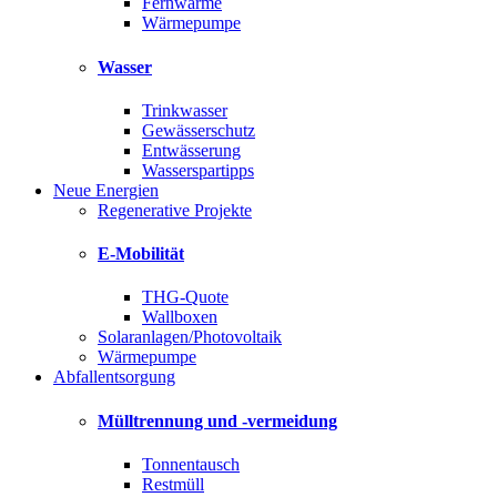
Fernwärme
Wärmepumpe
Wasser
Trinkwasser
Gewässerschutz
Entwässerung
Wasserspartipps
Neue Energien
Regenerative Projekte
E-Mobilität
THG-Quote
Wallboxen
Solaranlagen/Photovoltaik
Wärmepumpe
Abfallentsorgung
Mülltrennung und -vermeidung
Tonnentausch
Restmüll