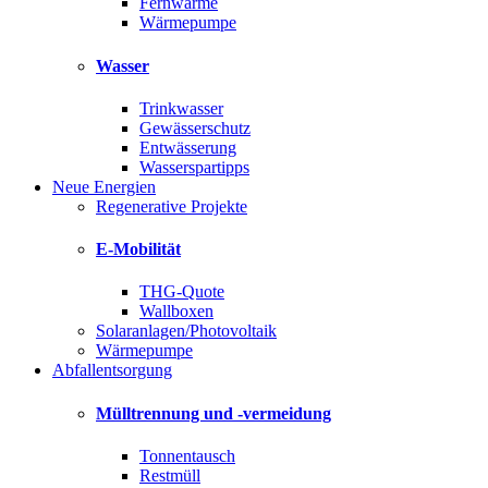
Fernwärme
Wärmepumpe
Wasser
Trinkwasser
Gewässerschutz
Entwässerung
Wasserspartipps
Neue Energien
Regenerative Projekte
E-Mobilität
THG-Quote
Wallboxen
Solaranlagen/Photovoltaik
Wärmepumpe
Abfallentsorgung
Mülltrennung und -vermeidung
Tonnentausch
Restmüll