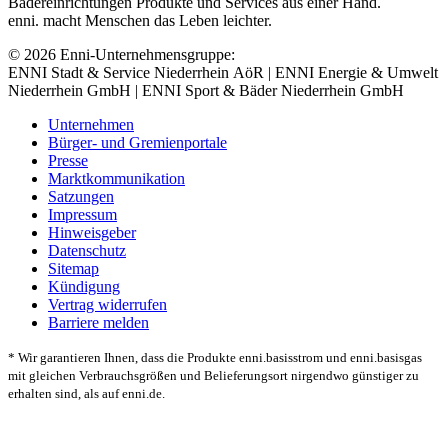
Bädereinrichtungen Produkte und Services aus einer Hand.
enni. macht Menschen das Leben leichter.
© 2026 Enni-Unternehmensgruppe:
ENNI Stadt & Service Niederrhein AöR | ENNI Energie & Umwelt
Niederrhein GmbH | ENNI Sport & Bäder Niederrhein GmbH
Unternehmen
Bürger- und Gremienportale
Presse
Marktkommunikation
Satzungen
Impressum
Hinweisgeber
Datenschutz
Sitemap
Kündigung
Vertrag widerrufen
Barriere melden
* Wir garantieren Ihnen, dass die Produkte enni.basisstrom und enni.basisgas
mit gleichen Verbrauchsgrößen und Belieferungsort nirgendwo günstiger zu
erhalten sind, als auf enni.de.