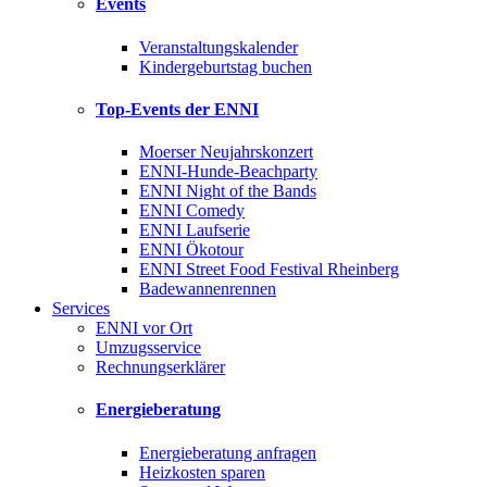
Events
Veranstaltungskalender
Kindergeburtstag buchen
Top-Events der ENNI
Moerser Neujahrskonzert
ENNI-Hunde-Beachparty
ENNI Night of the Bands
ENNI Comedy
ENNI Laufserie
ENNI Ökotour
ENNI Street Food Festival Rheinberg
Badewannenrennen
Services
ENNI vor Ort
Umzugsservice
Rechnungserklärer
Energieberatung
Energieberatung anfragen
Heizkosten sparen