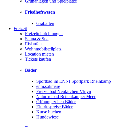
Grünanlagen und Spielplätze
Friedhofswesen
Grabarten
Freizeit
Freizeiteinrichtungen
Sauna & Spa
Eislaufen
Wohnmobilstellplatz
Location mieten
Tickets kaufen
Bäder
Sportbad im ENNI Sportpark Rheinkamp
enni.solimare
Freizeitbad Neukirchen-Vluyn
Naturfreibad Bettenkamper Meer
Öffnungszeiten Bäder
Eintrittspreise Bäder
Kurse buchen
Hundewiese