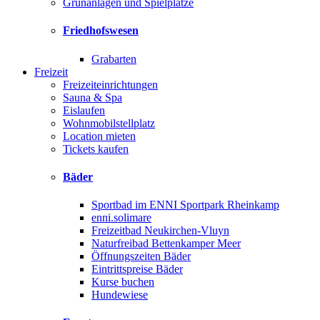
Grünanlagen und Spielplätze
Friedhofswesen
Grabarten
Freizeit
Freizeiteinrichtungen
Sauna & Spa
Eislaufen
Wohnmobilstellplatz
Location mieten
Tickets kaufen
Bäder
Sportbad im ENNI Sportpark Rheinkamp
enni.solimare
Freizeitbad Neukirchen-Vluyn
Naturfreibad Bettenkamper Meer
Öffnungszeiten Bäder
Eintrittspreise Bäder
Kurse buchen
Hundewiese