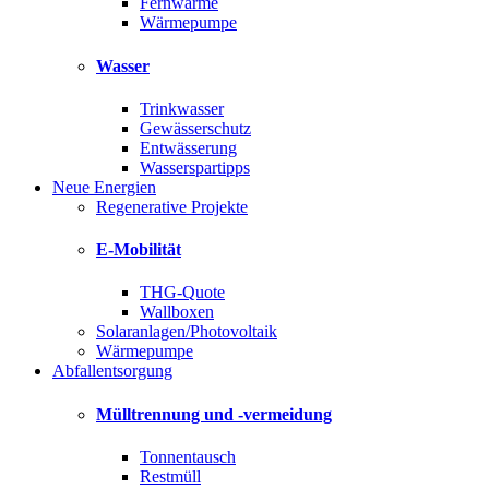
Fernwärme
Wärmepumpe
Wasser
Trinkwasser
Gewässerschutz
Entwässerung
Wasserspartipps
Neue Energien
Regenerative Projekte
E-Mobilität
THG-Quote
Wallboxen
Solaranlagen/Photovoltaik
Wärmepumpe
Abfallentsorgung
Mülltrennung und -vermeidung
Tonnentausch
Restmüll