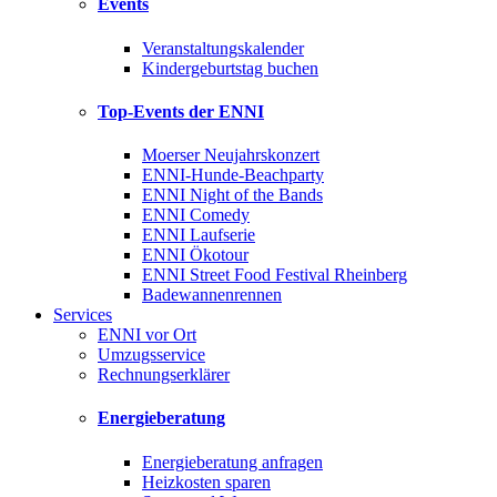
Events
Veranstaltungskalender
Kindergeburtstag buchen
Top-Events der ENNI
Moerser Neujahrskonzert
ENNI-Hunde-Beachparty
ENNI Night of the Bands
ENNI Comedy
ENNI Laufserie
ENNI Ökotour
ENNI Street Food Festival Rheinberg
Badewannenrennen
Services
ENNI vor Ort
Umzugsservice
Rechnungserklärer
Energieberatung
Energieberatung anfragen
Heizkosten sparen