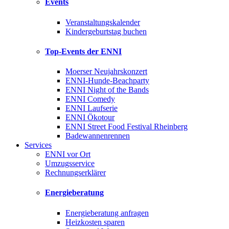
Events
Veranstaltungskalender
Kindergeburtstag buchen
Top-Events der ENNI
Moerser Neujahrskonzert
ENNI-Hunde-Beachparty
ENNI Night of the Bands
ENNI Comedy
ENNI Laufserie
ENNI Ökotour
ENNI Street Food Festival Rheinberg
Badewannenrennen
Services
ENNI vor Ort
Umzugsservice
Rechnungserklärer
Energieberatung
Energieberatung anfragen
Heizkosten sparen