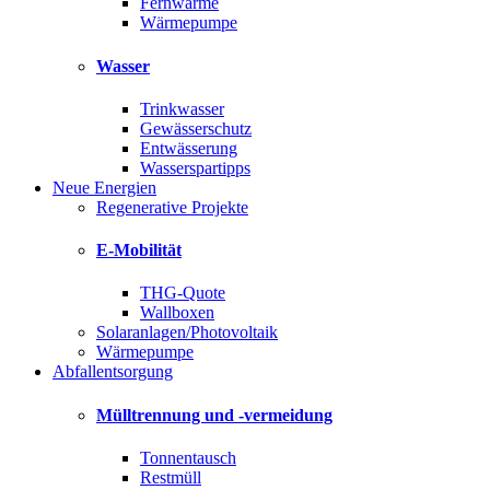
Fernwärme
Wärmepumpe
Wasser
Trinkwasser
Gewässerschutz
Entwässerung
Wasserspartipps
Neue Energien
Regenerative Projekte
E-Mobilität
THG-Quote
Wallboxen
Solaranlagen/Photovoltaik
Wärmepumpe
Abfallentsorgung
Mülltrennung und -vermeidung
Tonnentausch
Restmüll