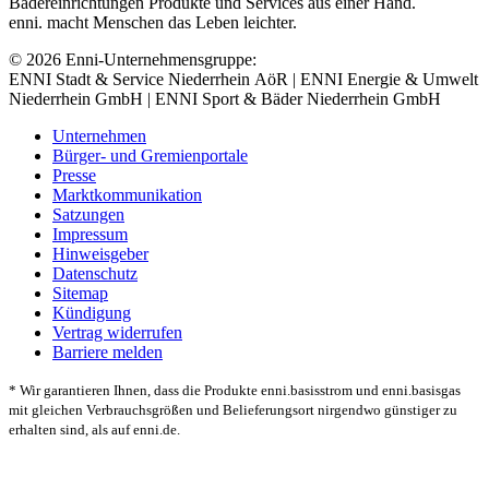
Bädereinrichtungen Produkte und Services aus einer Hand.
enni. macht Menschen das Leben leichter.
© 2026 Enni-Unternehmensgruppe:
ENNI Stadt & Service Niederrhein AöR | ENNI Energie & Umwelt
Niederrhein GmbH | ENNI Sport & Bäder Niederrhein GmbH
Unternehmen
Bürger- und Gremienportale
Presse
Marktkommunikation
Satzungen
Impressum
Hinweisgeber
Datenschutz
Sitemap
Kündigung
Vertrag widerrufen
Barriere melden
* Wir garantieren Ihnen, dass die Produkte enni.basisstrom und enni.basisgas
mit gleichen Verbrauchsgrößen und Belieferungsort nirgendwo günstiger zu
erhalten sind, als auf enni.de.