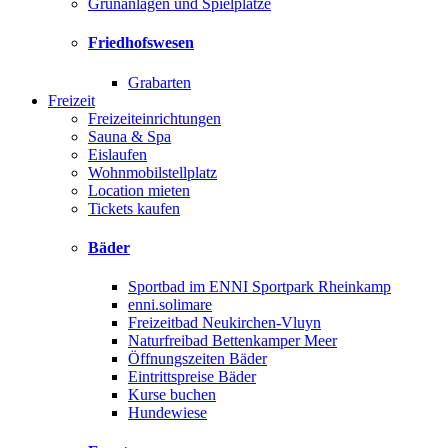
Grünanlagen und Spielplätze
Friedhofswesen
Grabarten
Freizeit
Freizeiteinrichtungen
Sauna & Spa
Eislaufen
Wohnmobilstellplatz
Location mieten
Tickets kaufen
Bäder
Sportbad im ENNI Sportpark Rheinkamp
enni.solimare
Freizeitbad Neukirchen-Vluyn
Naturfreibad Bettenkamper Meer
Öffnungszeiten Bäder
Eintrittspreise Bäder
Kurse buchen
Hundewiese