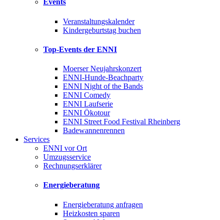
Events
Veranstaltungskalender
Kindergeburtstag buchen
Top-Events der ENNI
Moerser Neujahrskonzert
ENNI-Hunde-Beachparty
ENNI Night of the Bands
ENNI Comedy
ENNI Laufserie
ENNI Ökotour
ENNI Street Food Festival Rheinberg
Badewannenrennen
Services
ENNI vor Ort
Umzugsservice
Rechnungserklärer
Energieberatung
Energieberatung anfragen
Heizkosten sparen