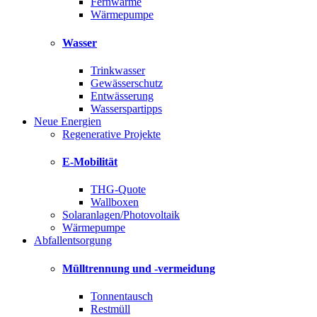
Fernwärme
Wärmepumpe
Wasser
Trinkwasser
Gewässerschutz
Entwässerung
Wasserspartipps
Neue Energien
Regenerative Projekte
E-Mobilität
THG-Quote
Wallboxen
Solaranlagen/Photovoltaik
Wärmepumpe
Abfallentsorgung
Mülltrennung und -vermeidung
Tonnentausch
Restmüll