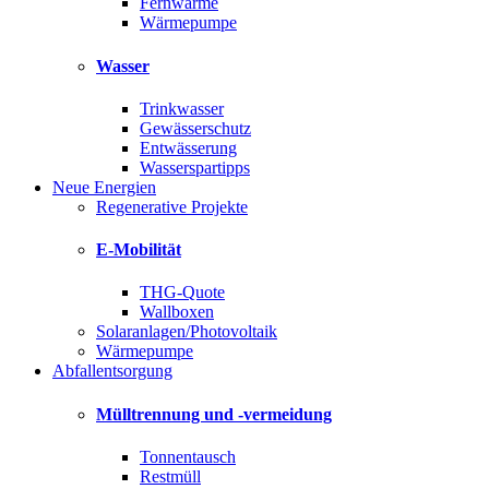
Fernwärme
Wärmepumpe
Wasser
Trinkwasser
Gewässerschutz
Entwässerung
Wasserspartipps
Neue Energien
Regenerative Projekte
E-Mobilität
THG-Quote
Wallboxen
Solaranlagen/Photovoltaik
Wärmepumpe
Abfallentsorgung
Mülltrennung und -vermeidung
Tonnentausch
Restmüll