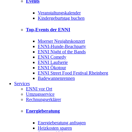
Events
Veranstaltungskalender
Kindergeburtstag buchen
Top-Events der ENNI
Moerser Neujahrskonzert
ENNI-Hunde-Beachparty
ENNI Night of the Bands
ENNI Comedy
ENNI Laufserie
ENNI Ökotour
ENNI Street Food Festival Rheinberg
Badewannenrennen
Services
ENNI vor Ort
Umzugsservice
Rechnungserklärer
Energieberatung
Energieberatung anfragen
Heizkosten sparen