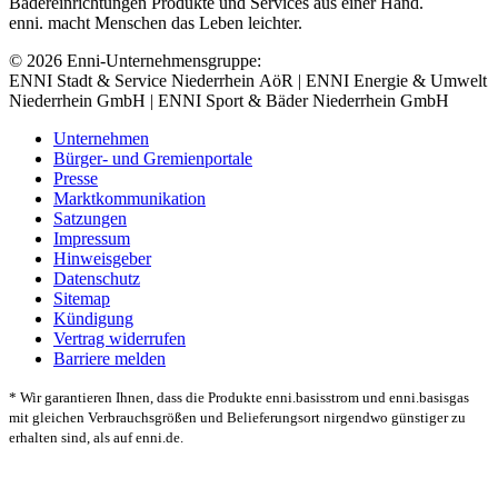
Bädereinrichtungen Produkte und Services aus einer Hand.
enni. macht Menschen das Leben leichter.
© 2026 Enni-Unternehmensgruppe:
ENNI Stadt & Service Niederrhein AöR | ENNI Energie & Umwelt
Niederrhein GmbH | ENNI Sport & Bäder Niederrhein GmbH
Unternehmen
Bürger- und Gremienportale
Presse
Marktkommunikation
Satzungen
Impressum
Hinweisgeber
Datenschutz
Sitemap
Kündigung
Vertrag widerrufen
Barriere melden
* Wir garantieren Ihnen, dass die Produkte enni.basisstrom und enni.basisgas
mit gleichen Verbrauchsgrößen und Belieferungsort nirgendwo günstiger zu
erhalten sind, als auf enni.de.