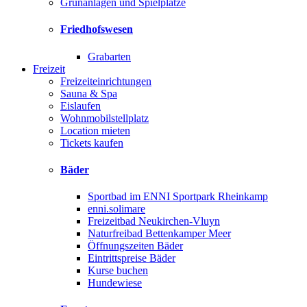
Grünanlagen und Spielplätze
Friedhofswesen
Grabarten
Freizeit
Freizeiteinrichtungen
Sauna & Spa
Eislaufen
Wohnmobilstellplatz
Location mieten
Tickets kaufen
Bäder
Sportbad im ENNI Sportpark Rheinkamp
enni.solimare
Freizeitbad Neukirchen-Vluyn
Naturfreibad Bettenkamper Meer
Öffnungszeiten Bäder
Eintrittspreise Bäder
Kurse buchen
Hundewiese