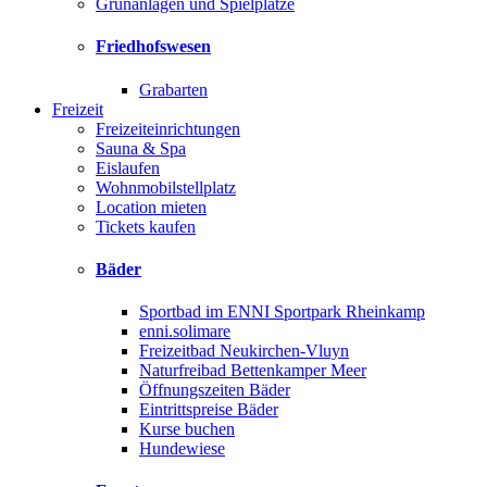
Grünanlagen und Spielplätze
Friedhofswesen
Grabarten
Freizeit
Freizeiteinrichtungen
Sauna & Spa
Eislaufen
Wohnmobilstellplatz
Location mieten
Tickets kaufen
Bäder
Sportbad im ENNI Sportpark Rheinkamp
enni.solimare
Freizeitbad Neukirchen-Vluyn
Naturfreibad Bettenkamper Meer
Öffnungszeiten Bäder
Eintrittspreise Bäder
Kurse buchen
Hundewiese