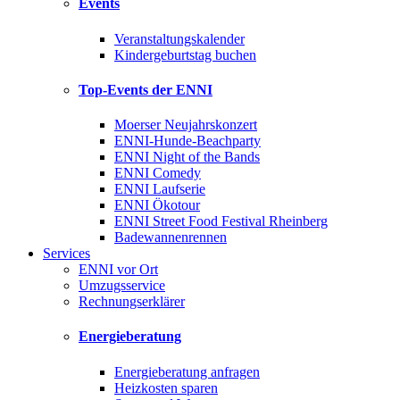
Events
Veranstaltungskalender
Kindergeburtstag buchen
Top-Events der ENNI
Moerser Neujahrskonzert
ENNI-Hunde-Beachparty
ENNI Night of the Bands
ENNI Comedy
ENNI Laufserie
ENNI Ökotour
ENNI Street Food Festival Rheinberg
Badewannenrennen
Services
ENNI vor Ort
Umzugsservice
Rechnungserklärer
Energieberatung
Energieberatung anfragen
Heizkosten sparen