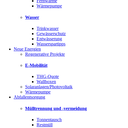
Fernwärme
Wärmepumpe
Wasser
Trinkwasser
Gewässerschutz
Entwässerung
Wasserspartipps
Neue Energien
Regenerative Projekte
E-Mobilität
THG-Quote
Wallboxen
Solaranlagen/Photovoltaik
Wärmepumpe
Abfallentsorgung
Mülltrennung und -vermeidung
Tonnentausch
Restmüll