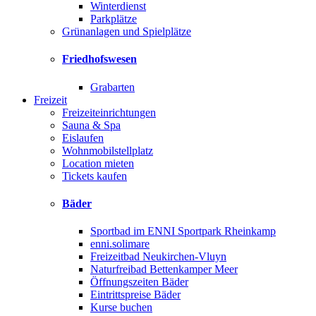
Winterdienst
Parkplätze
Grünanlagen und Spielplätze
Friedhofswesen
Grabarten
Freizeit
Freizeiteinrichtungen
Sauna & Spa
Eislaufen
Wohnmobilstellplatz
Location mieten
Tickets kaufen
Bäder
Sportbad im ENNI Sportpark Rheinkamp
enni.solimare
Freizeitbad Neukirchen-Vluyn
Naturfreibad Bettenkamper Meer
Öffnungszeiten Bäder
Eintrittspreise Bäder
Kurse buchen