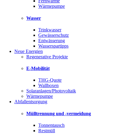
Fernwärme
Wärmepumpe
Wasser
Trinkwasser
Gewässerschutz
Entwässerung
Wasserspartipps
Neue Energien
Regenerative Projekte
E-Mobilität
THG-Quote
Wallboxen
Solaranlagen/Photovoltaik
Wärmepumpe
Abfallentsorgung
Mülltrennung und -vermeidung
Tonnentausch
Restmüll