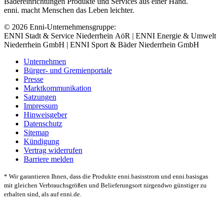
Bädereinrichtungen Produkte und Services aus einer Hand.
enni. macht Menschen das Leben leichter.
© 2026 Enni-Unternehmensgruppe:
ENNI Stadt & Service Niederrhein AöR | ENNI Energie & Umwelt
Niederrhein GmbH | ENNI Sport & Bäder Niederrhein GmbH
Unternehmen
Bürger- und Gremienportale
Presse
Marktkommunikation
Satzungen
Impressum
Hinweisgeber
Datenschutz
Sitemap
Kündigung
Vertrag widerrufen
Barriere melden
* Wir garantieren Ihnen, dass die Produkte enni.basisstrom und enni.basisgas
mit gleichen Verbrauchsgrößen und Belieferungsort nirgendwo günstiger zu
erhalten sind, als auf enni.de.