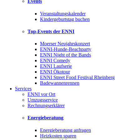
Events
Veranstaltungskalender
Kindergeburtstag buchen
Top-Events der ENNI
Moerser Neujahrskonzert
ENNI-Hunde-Beachparty
ENNI Night of the Bands
ENNI Comedy
ENNI Laufserie
ENNI Ökotour
ENNI Street Food Festival Rheinberg
Badewannenrennen
Services
ENNI vor Ort
Umzugsservice
Rechnungserklärer
Energieberatung
Energieberatung anfragen
Heizkosten sparen