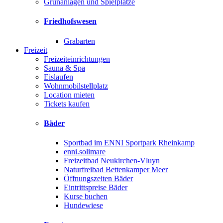
Grünanlagen und Spielplätze
Friedhofswesen
Grabarten
Freizeit
Freizeiteinrichtungen
Sauna & Spa
Eislaufen
Wohnmobilstellplatz
Location mieten
Tickets kaufen
Bäder
Sportbad im ENNI Sportpark Rheinkamp
enni.solimare
Freizeitbad Neukirchen-Vluyn
Naturfreibad Bettenkamper Meer
Öffnungszeiten Bäder
Eintrittspreise Bäder
Kurse buchen
Hundewiese