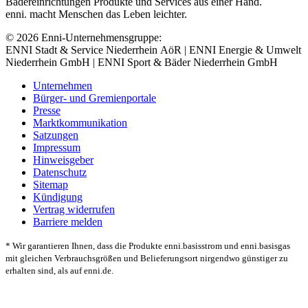
Bädereinrichtungen Produkte und Services aus einer Hand.
enni. macht Menschen das Leben leichter.
© 2026 Enni-Unternehmensgruppe:
ENNI Stadt & Service Niederrhein AöR | ENNI Energie & Umwelt
Niederrhein GmbH | ENNI Sport & Bäder Niederrhein GmbH
Unternehmen
Bürger- und Gremienportale
Presse
Marktkommunikation
Satzungen
Impressum
Hinweisgeber
Datenschutz
Sitemap
Kündigung
Vertrag widerrufen
Barriere melden
* Wir garantieren Ihnen, dass die Produkte enni.basisstrom und enni.basisgas
mit gleichen Verbrauchsgrößen und Belieferungsort nirgendwo günstiger zu
erhalten sind, als auf enni.de.