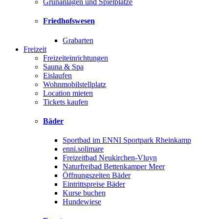
Grünanlagen und Spielplätze
Friedhofswesen
Grabarten
Freizeit
Freizeiteinrichtungen
Sauna & Spa
Eislaufen
Wohnmobilstellplatz
Location mieten
Tickets kaufen
Bäder
Sportbad im ENNI Sportpark Rheinkamp
enni.solimare
Freizeitbad Neukirchen-Vluyn
Naturfreibad Bettenkamper Meer
Öffnungszeiten Bäder
Eintrittspreise Bäder
Kurse buchen
Hundewiese