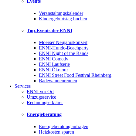
Events
Veranstaltungskalender
Kindergeburtstag buchen
Top-Events der ENNI
Moerser Neujahrskonzert
ENNI-Hunde-Beachparty
ENNI Night of the Bands
ENNI Comedy
ENNI Laufserie
ENNI Ökotour
ENNI Street Food Festival Rheinberg
Badewannenrennen
Services
ENNI vor Ort
Umzugsservice
Rechnungserklärer
Energieberatung
Energieberatung anfragen
Heizkosten sparen