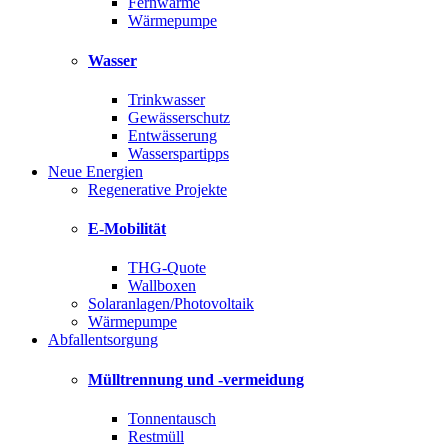
Fernwärme
Wärmepumpe
Wasser
Trinkwasser
Gewässerschutz
Entwässerung
Wasserspartipps
Neue Energien
Regenerative Projekte
E-Mobilität
THG-Quote
Wallboxen
Solaranlagen/Photovoltaik
Wärmepumpe
Abfallentsorgung
Mülltrennung und -vermeidung
Tonnentausch
Restmüll