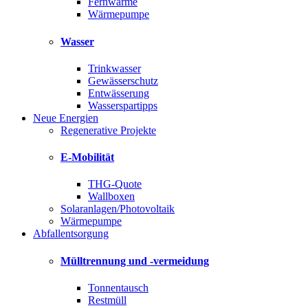
Fernwärme
Wärmepumpe
Wasser
Trinkwasser
Gewässerschutz
Entwässerung
Wasserspartipps
Neue Energien
Regenerative Projekte
E-Mobilität
THG-Quote
Wallboxen
Solaranlagen/Photovoltaik
Wärmepumpe
Abfallentsorgung
Mülltrennung und -vermeidung
Tonnentausch
Restmüll