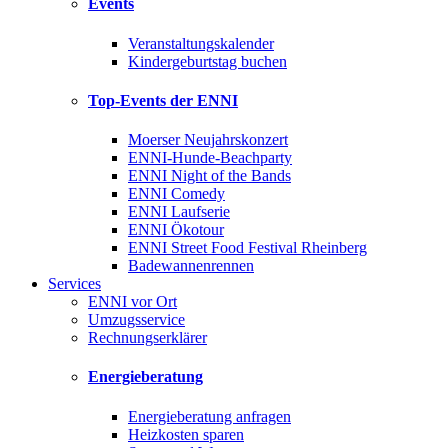
Events
Veranstaltungskalender
Kindergeburtstag buchen
Top-Events der ENNI
Moerser Neujahrskonzert
ENNI-Hunde-Beachparty
ENNI Night of the Bands
ENNI Comedy
ENNI Laufserie
ENNI Ökotour
ENNI Street Food Festival Rheinberg
Badewannenrennen
Services
ENNI vor Ort
Umzugsservice
Rechnungserklärer
Energieberatung
Energieberatung anfragen
Heizkosten sparen