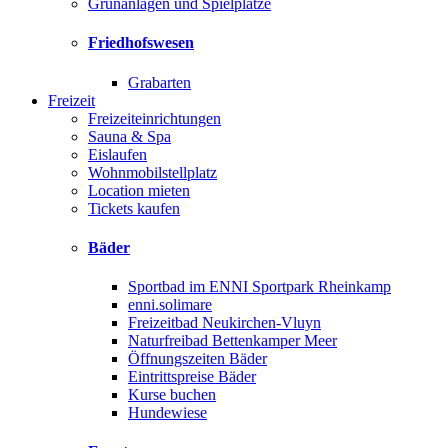
Grünanlagen und Spielplätze
Friedhofswesen
Grabarten
Freizeit
Freizeiteinrichtungen
Sauna & Spa
Eislaufen
Wohnmobilstellplatz
Location mieten
Tickets kaufen
Bäder
Sportbad im ENNI Sportpark Rheinkamp
enni.solimare
Freizeitbad Neukirchen-Vluyn
Naturfreibad Bettenkamper Meer
Öffnungszeiten Bäder
Eintrittspreise Bäder
Kurse buchen
Hundewiese