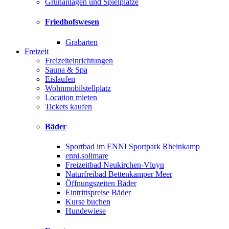
Grünanlagen und Spielplätze
Friedhofswesen
Grabarten
Freizeit
Freizeiteinrichtungen
Sauna & Spa
Eislaufen
Wohnmobilstellplatz
Location mieten
Tickets kaufen
Bäder
Sportbad im ENNI Sportpark Rheinkamp
enni.solimare
Freizeitbad Neukirchen-Vluyn
Naturfreibad Bettenkamper Meer
Öffnungszeiten Bäder
Eintrittspreise Bäder
Kurse buchen
Hundewiese