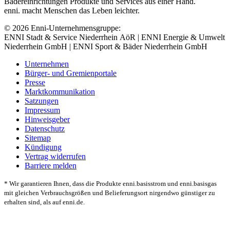
Bädereinrichtungen Produkte und Services aus einer Hand.
enni. macht Menschen das Leben leichter.
© 2026 Enni-Unternehmensgruppe:
ENNI Stadt & Service Niederrhein AöR | ENNI Energie & Umwelt
Niederrhein GmbH | ENNI Sport & Bäder Niederrhein GmbH
Unternehmen
Bürger- und Gremienportale
Presse
Marktkommunikation
Satzungen
Impressum
Hinweisgeber
Datenschutz
Sitemap
Kündigung
Vertrag widerrufen
Barriere melden
* Wir garantieren Ihnen, dass die Produkte enni.basisstrom und enni.basisgas
mit gleichen Verbrauchsgrößen und Belieferungsort nirgendwo günstiger zu
erhalten sind, als auf enni.de.