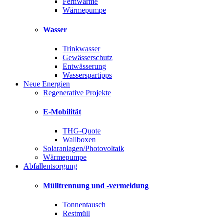
Fernwärme
Wärmepumpe
Wasser
Trinkwasser
Gewässerschutz
Entwässerung
Wasserspartipps
Neue Energien
Regenerative Projekte
E-Mobilität
THG-Quote
Wallboxen
Solaranlagen/Photovoltaik
Wärmepumpe
Abfallentsorgung
Mülltrennung und -vermeidung
Tonnentausch
Restmüll