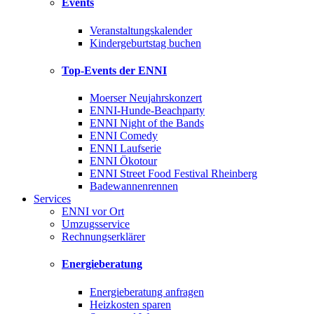
Events
Veranstaltungskalender
Kindergeburtstag buchen
Top-Events der ENNI
Moerser Neujahrskonzert
ENNI-Hunde-Beachparty
ENNI Night of the Bands
ENNI Comedy
ENNI Laufserie
ENNI Ökotour
ENNI Street Food Festival Rheinberg
Badewannenrennen
Services
ENNI vor Ort
Umzugsservice
Rechnungserklärer
Energieberatung
Energieberatung anfragen
Heizkosten sparen