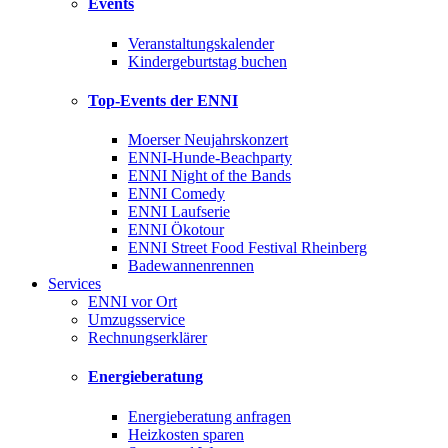
Events
Veranstaltungskalender
Kindergeburtstag buchen
Top-Events der ENNI
Moerser Neujahrskonzert
ENNI-Hunde-Beachparty
ENNI Night of the Bands
ENNI Comedy
ENNI Laufserie
ENNI Ökotour
ENNI Street Food Festival Rheinberg
Badewannenrennen
Services
ENNI vor Ort
Umzugsservice
Rechnungserklärer
Energieberatung
Energieberatung anfragen
Heizkosten sparen