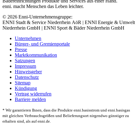
Bädereinrichtungen Produkte und Services aus einer Hand.
enni. macht Menschen das Leben leichter.
© 2026 Enni-Unternehmensgruppe:
ENNI Stadt & Service Niederrhein AöR | ENNI Energie & Umwelt
Niederrhein GmbH | ENNI Sport & Bäder Niederrhein GmbH
Unternehmen
Bürger- und Gremienportale
Presse
Marktkommunikation
Satzungen
Impressum
Hinweisgeber
Datenschutz
Sitemap
Kündigung
Vertrag widerrufen
Barriere melden
* Wir garantieren Ihnen, dass die Produkte enni.basisstrom und enni.basisgas
mit gleichen Verbrauchsgrößen und Belieferungsort nirgendwo günstiger zu
erhalten sind, als auf enni.de.