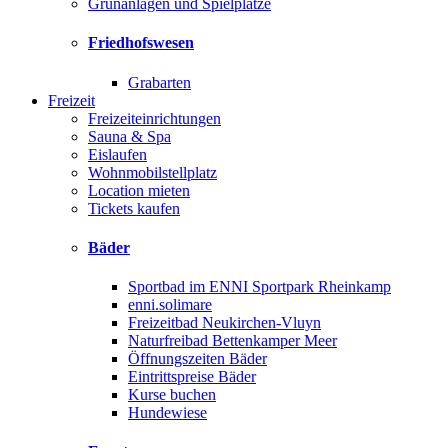
Grünanlagen und Spielplätze
Friedhofswesen
Grabarten
Freizeit
Freizeiteinrichtungen
Sauna & Spa
Eislaufen
Wohnmobilstellplatz
Location mieten
Tickets kaufen
Bäder
Sportbad im ENNI Sportpark Rheinkamp
enni.solimare
Freizeitbad Neukirchen-Vluyn
Naturfreibad Bettenkamper Meer
Öffnungszeiten Bäder
Eintrittspreise Bäder
Kurse buchen
Hundewiese