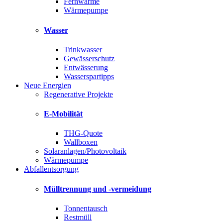
Fernwärme
Wärmepumpe
Wasser
Trinkwasser
Gewässerschutz
Entwässerung
Wasserspartipps
Neue Energien
Regenerative Projekte
E-Mobilität
THG-Quote
Wallboxen
Solaranlagen/Photovoltaik
Wärmepumpe
Abfallentsorgung
Mülltrennung und -vermeidung
Tonnentausch
Restmüll