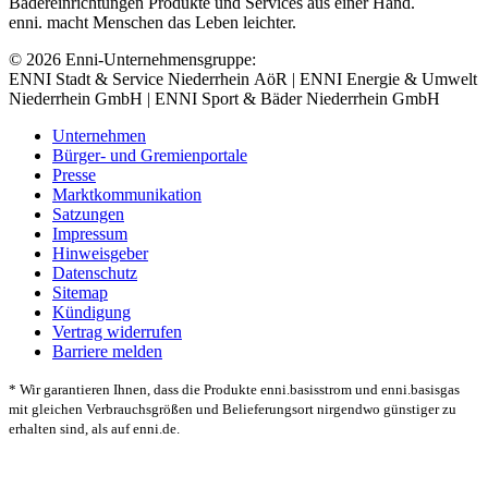
Bädereinrichtungen Produkte und Services aus einer Hand.
enni. macht Menschen das Leben leichter.
© 2026 Enni-Unternehmensgruppe:
ENNI Stadt & Service Niederrhein AöR | ENNI Energie & Umwelt
Niederrhein GmbH | ENNI Sport & Bäder Niederrhein GmbH
Unternehmen
Bürger- und Gremienportale
Presse
Marktkommunikation
Satzungen
Impressum
Hinweisgeber
Datenschutz
Sitemap
Kündigung
Vertrag widerrufen
Barriere melden
* Wir garantieren Ihnen, dass die Produkte enni.basisstrom und enni.basisgas
mit gleichen Verbrauchsgrößen und Belieferungsort nirgendwo günstiger zu
erhalten sind, als auf enni.de.