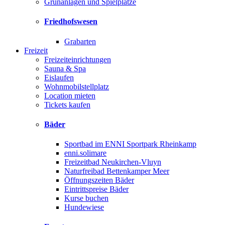
Grünanlagen und Spielplätze
Friedhofswesen
Grabarten
Freizeit
Freizeiteinrichtungen
Sauna & Spa
Eislaufen
Wohnmobilstellplatz
Location mieten
Tickets kaufen
Bäder
Sportbad im ENNI Sportpark Rheinkamp
enni.solimare
Freizeitbad Neukirchen-Vluyn
Naturfreibad Bettenkamper Meer
Öffnungszeiten Bäder
Eintrittspreise Bäder
Kurse buchen
Hundewiese