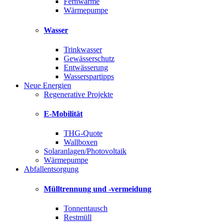
Fernwärme
Wärmepumpe
Wasser
Trinkwasser
Gewässerschutz
Entwässerung
Wasserspartipps
Neue Energien
Regenerative Projekte
E-Mobilität
THG-Quote
Wallboxen
Solaranlagen/Photovoltaik
Wärmepumpe
Abfallentsorgung
Mülltrennung und -vermeidung
Tonnentausch
Restmüll