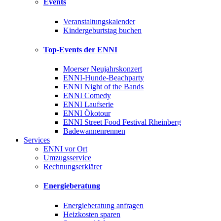
Events
Veranstaltungskalender
Kindergeburtstag buchen
Top-Events der ENNI
Moerser Neujahrskonzert
ENNI-Hunde-Beachparty
ENNI Night of the Bands
ENNI Comedy
ENNI Laufserie
ENNI Ökotour
ENNI Street Food Festival Rheinberg
Badewannenrennen
Services
ENNI vor Ort
Umzugsservice
Rechnungserklärer
Energieberatung
Energieberatung anfragen
Heizkosten sparen