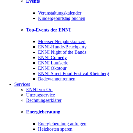
Events
Veranstaltungskalender
Kindergeburtstag buchen
Top-Events der ENNI
Moerser Neujahrskonzert
ENNI-Hunde-Beachparty
ENNI Night of the Bands
ENNI Comedy
ENNI Laufserie
ENNI Ökotour
ENNI Street Food Festival Rheinberg
Badewannenrennen
Services
ENNI vor Ort
Umzugsservice
Rechnungserklärer
Energieberatung
Energieberatung anfragen
Heizkosten sparen