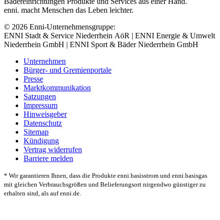
Bädereinrichtungen Produkte und Services aus einer Hand.
enni. macht Menschen das Leben leichter.
© 2026 Enni-Unternehmensgruppe:
ENNI Stadt & Service Niederrhein AöR | ENNI Energie & Umwelt
Niederrhein GmbH | ENNI Sport & Bäder Niederrhein GmbH
Unternehmen
Bürger- und Gremienportale
Presse
Marktkommunikation
Satzungen
Impressum
Hinweisgeber
Datenschutz
Sitemap
Kündigung
Vertrag widerrufen
Barriere melden
* Wir garantieren Ihnen, dass die Produkte enni.basisstrom und enni.basisgas
mit gleichen Verbrauchsgrößen und Belieferungsort nirgendwo günstiger zu
erhalten sind, als auf enni.de.