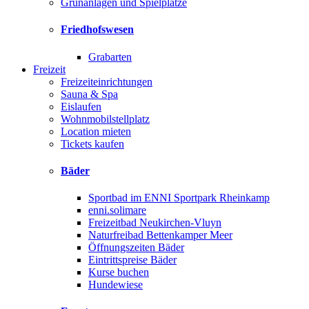
Grünanlagen und Spielplätze
Friedhofswesen
Grabarten
Freizeit
Freizeiteinrichtungen
Sauna & Spa
Eislaufen
Wohnmobilstellplatz
Location mieten
Tickets kaufen
Bäder
Sportbad im ENNI Sportpark Rheinkamp
enni.solimare
Freizeitbad Neukirchen-Vluyn
Naturfreibad Bettenkamper Meer
Öffnungszeiten Bäder
Eintrittspreise Bäder
Kurse buchen
Hundewiese