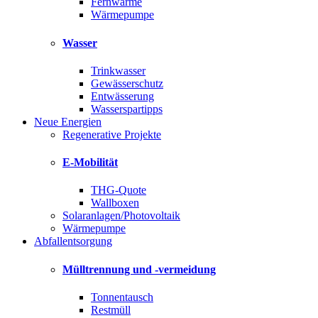
Fernwärme
Wärmepumpe
Wasser
Trinkwasser
Gewässerschutz
Entwässerung
Wasserspartipps
Neue Energien
Regenerative Projekte
E-Mobilität
THG-Quote
Wallboxen
Solaranlagen/Photovoltaik
Wärmepumpe
Abfallentsorgung
Mülltrennung und -vermeidung
Tonnentausch
Restmüll