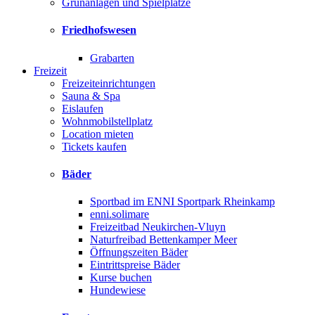
Grünanlagen und Spielplätze
Friedhofswesen
Grabarten
Freizeit
Freizeiteinrichtungen
Sauna & Spa
Eislaufen
Wohnmobilstellplatz
Location mieten
Tickets kaufen
Bäder
Sportbad im ENNI Sportpark Rheinkamp
enni.solimare
Freizeitbad Neukirchen-Vluyn
Naturfreibad Bettenkamper Meer
Öffnungszeiten Bäder
Eintrittspreise Bäder
Kurse buchen
Hundewiese