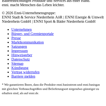
Bädereinrichtungen Produkte und Services aus einer Hand.
enni. macht Menschen das Leben leichter.
© 2026 Enni-Unternehmensgruppe:
ENNI Stadt & Service Niederrhein AöR | ENNI Energie & Umwelt
Niederrhein GmbH | ENNI Sport & Bäder Niederrhein GmbH
Unternehmen
Bürger- und Gremienportale
Presse
Marktkommunikation
Satzungen
Impressum
Hinweisgeber
Datenschutz
Sitemap
Kündigung
Vertrag widerrufen
Barriere melden
* Wir garantieren Ihnen, dass die Produkte enni.basisstrom und enni.basisgas
mit gleichen Verbrauchsgrößen und Belieferungsort nirgendwo günstiger zu
erhalten sind, als auf enni.de.