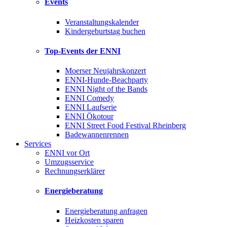
Events
Veranstaltungskalender
Kindergeburtstag buchen
Top-Events der ENNI
Moerser Neujahrskonzert
ENNI-Hunde-Beachparty
ENNI Night of the Bands
ENNI Comedy
ENNI Laufserie
ENNI Ökotour
ENNI Street Food Festival Rheinberg
Badewannenrennen
Services
ENNI vor Ort
Umzugsservice
Rechnungserklärer
Energieberatung
Energieberatung anfragen
Heizkosten sparen