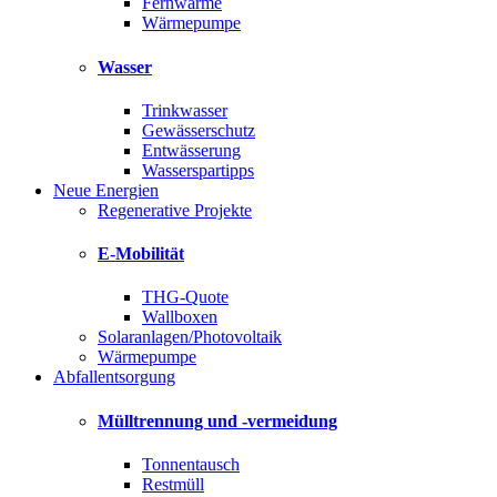
Fernwärme
Wärmepumpe
Wasser
Trinkwasser
Gewässerschutz
Entwässerung
Wasserspartipps
Neue Energien
Regenerative Projekte
E-Mobilität
THG-Quote
Wallboxen
Solaranlagen/Photovoltaik
Wärmepumpe
Abfallentsorgung
Mülltrennung und -vermeidung
Tonnentausch
Restmüll