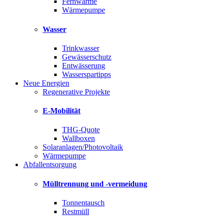
Fernwärme
Wärmepumpe
Wasser
Trinkwasser
Gewässerschutz
Entwässerung
Wasserspartipps
Neue Energien
Regenerative Projekte
E-Mobilität
THG-Quote
Wallboxen
Solaranlagen/Photovoltaik
Wärmepumpe
Abfallentsorgung
Mülltrennung und -vermeidung
Tonnentausch
Restmüll