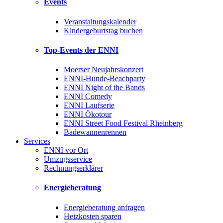
Events
Veranstaltungskalender
Kindergeburtstag buchen
Top-Events der ENNI
Moerser Neujahrskonzert
ENNI-Hunde-Beachparty
ENNI Night of the Bands
ENNI Comedy
ENNI Laufserie
ENNI Ökotour
ENNI Street Food Festival Rheinberg
Badewannenrennen
Services
ENNI vor Ort
Umzugsservice
Rechnungserklärer
Energieberatung
Energieberatung anfragen
Heizkosten sparen