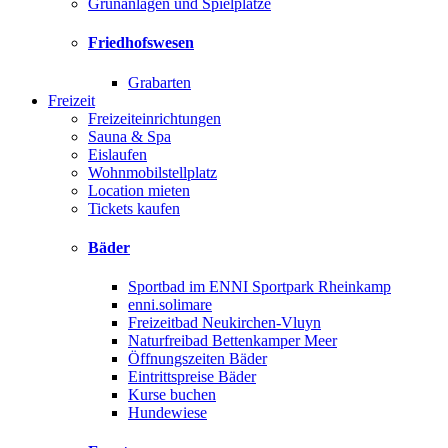
Grünanlagen und Spielplätze
Friedhofswesen
Grabarten
Freizeit
Freizeiteinrichtungen
Sauna & Spa
Eislaufen
Wohnmobilstellplatz
Location mieten
Tickets kaufen
Bäder
Sportbad im ENNI Sportpark Rheinkamp
enni.solimare
Freizeitbad Neukirchen-Vluyn
Naturfreibad Bettenkamper Meer
Öffnungszeiten Bäder
Eintrittspreise Bäder
Kurse buchen
Hundewiese