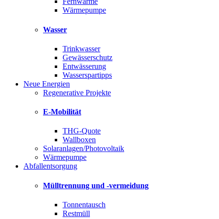
Fernwärme
Wärmepumpe
Wasser
Trinkwasser
Gewässerschutz
Entwässerung
Wasserspartipps
Neue Energien
Regenerative Projekte
E-Mobilität
THG-Quote
Wallboxen
Solaranlagen/Photovoltaik
Wärmepumpe
Abfallentsorgung
Mülltrennung und -vermeidung
Tonnentausch
Restmüll