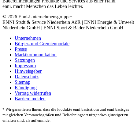
Bädereinrichtungen Produkte und Services aus einer Hand.
enni. macht Menschen das Leben leichter.
© 2026 Enni-Unternehmensgruppe:
ENNI Stadt & Service Niederrhein AöR | ENNI Energie & Umwelt
Niederrhein GmbH | ENNI Sport & Bäder Niederrhein GmbH
Unternehmen
Bürger- und Gremienportale
Presse
Marktkommunikation
Satzungen
Impressum
Hinweisgeber
Datenschutz
Sitemap
Kündigung
Vertrag widerrufen
Barriere melden
* Wir garantieren Ihnen, dass die Produkte enni.basisstrom und enni.basisgas
mit gleichen Verbrauchsgrößen und Belieferungsort nirgendwo günstiger zu
erhalten sind, als auf enni.de.