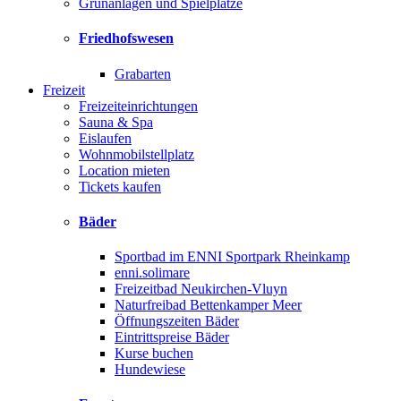
Grünanlagen und Spielplätze
Friedhofswesen
Grabarten
Freizeit
Freizeiteinrichtungen
Sauna & Spa
Eislaufen
Wohnmobilstellplatz
Location mieten
Tickets kaufen
Bäder
Sportbad im ENNI Sportpark Rheinkamp
enni.solimare
Freizeitbad Neukirchen-Vluyn
Naturfreibad Bettenkamper Meer
Öffnungszeiten Bäder
Eintrittspreise Bäder
Kurse buchen
Hundewiese