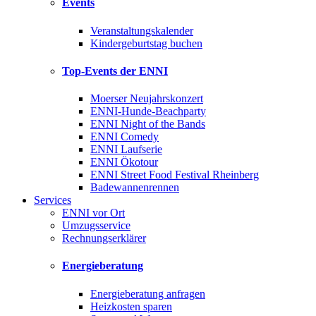
Events
Veranstaltungskalender
Kindergeburtstag buchen
Top-Events der ENNI
Moerser Neujahrskonzert
ENNI-Hunde-Beachparty
ENNI Night of the Bands
ENNI Comedy
ENNI Laufserie
ENNI Ökotour
ENNI Street Food Festival Rheinberg
Badewannenrennen
Services
ENNI vor Ort
Umzugsservice
Rechnungserklärer
Energieberatung
Energieberatung anfragen
Heizkosten sparen