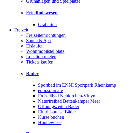
Grünanlagen und Spielplätze
Friedhofswesen
Grabarten
Freizeit
Freizeiteinrichtungen
Sauna & Spa
Eislaufen
Wohnmobilstellplatz
Location mieten
Tickets kaufen
Bäder
Sportbad im ENNI Sportpark Rheinkamp
enni.solimare
Freizeitbad Neukirchen-Vluyn
Naturfreibad Bettenkamper Meer
Öffnungszeiten Bäder
Eintrittspreise Bäder
Kurse buchen
Hundewiese