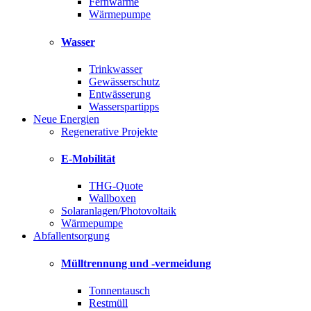
Fernwärme
Wärmepumpe
Wasser
Trinkwasser
Gewässerschutz
Entwässerung
Wasserspartipps
Neue Energien
Regenerative Projekte
E-Mobilität
THG-Quote
Wallboxen
Solaranlagen/Photovoltaik
Wärmepumpe
Abfallentsorgung
Mülltrennung und -vermeidung
Tonnentausch
Restmüll