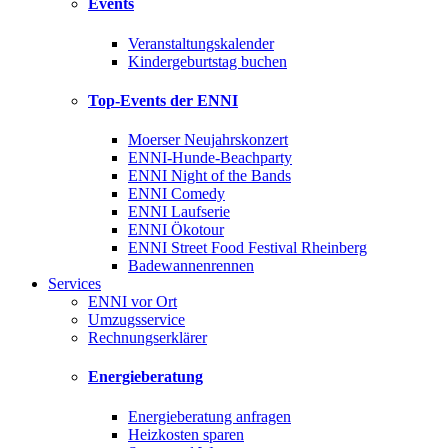
Events
Veranstaltungskalender
Kindergeburtstag buchen
Top-Events der ENNI
Moerser Neujahrskonzert
ENNI-Hunde-Beachparty
ENNI Night of the Bands
ENNI Comedy
ENNI Laufserie
ENNI Ökotour
ENNI Street Food Festival Rheinberg
Badewannenrennen
Services
ENNI vor Ort
Umzugsservice
Rechnungserklärer
Energieberatung
Energieberatung anfragen
Heizkosten sparen