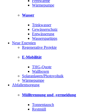
Fernwärme
Wärmepumpe
Wasser
Trinkwasser
Gewässerschutz
Entwässerung
Wasserspartipps
Neue Energien
Regenerative Projekte
E-Mobilität
THG-Quote
Wallboxen
Solaranlagen/Photovoltaik
Wärmepumpe
Abfallentsorgung
Mülltrennung und -vermeidung
Tonnentausch
Restmüll