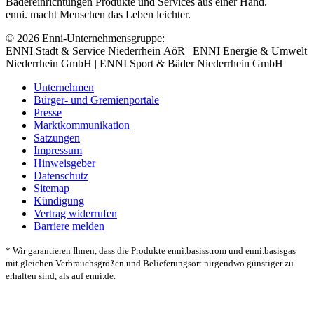
Bädereinrichtungen Produkte und Services aus einer Hand.
enni. macht Menschen das Leben leichter.
© 2026 Enni-Unternehmensgruppe:
ENNI Stadt & Service Niederrhein AöR | ENNI Energie & Umwelt
Niederrhein GmbH | ENNI Sport & Bäder Niederrhein GmbH
Unternehmen
Bürger- und Gremienportale
Presse
Marktkommunikation
Satzungen
Impressum
Hinweisgeber
Datenschutz
Sitemap
Kündigung
Vertrag widerrufen
Barriere melden
* Wir garantieren Ihnen, dass die Produkte enni.basisstrom und enni.basisgas
mit gleichen Verbrauchsgrößen und Belieferungsort nirgendwo günstiger zu
erhalten sind, als auf enni.de.