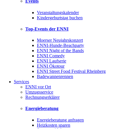
Events
Veranstaltungskalender
Kindergeburtstag buchen
Top-Events der ENNI
Moerser Neujahrskonzert
ENNI-Hunde-Beachparty
ENNI Night of the Bands
ENNI Comedy
ENNI Laufserie
ENNI Ökotour
ENNI Street Food Festival Rheinberg
Badewannenrennen
Services
ENNI vor Ort
Umzugsservice
Rechnungserklärer
Energieberatung
Energieberatung anfragen
Heizkosten sparen