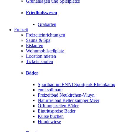
Grünanlagen und Spielplätze
Friedhofswesen
Grabarten
Freizeit
Freizeiteinrichtungen
Sauna & Spa
Eislaufen
Wohnmobilstellplatz
Location mieten
Tickets kaufen
Bäder
Sportbad im ENNI Sportpark Rheinkamp
enni.solimare
Freizeitbad Neukirchen-Vluyn
Naturfreibad Bettenkamper Meer
Öffnungszeiten Bäder
Eintrittspreise Bäder
Kurse buchen
Hundewiese