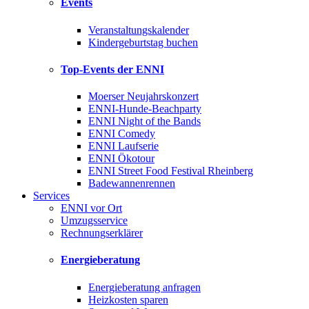
Events
Veranstaltungskalender
Kindergeburtstag buchen
Top-Events der ENNI
Moerser Neujahrskonzert
ENNI-Hunde-Beachparty
ENNI Night of the Bands
ENNI Comedy
ENNI Laufserie
ENNI Ökotour
ENNI Street Food Festival Rheinberg
Badewannenrennen
Services
ENNI vor Ort
Umzugsservice
Rechnungserklärer
Energieberatung
Energieberatung anfragen
Heizkosten sparen