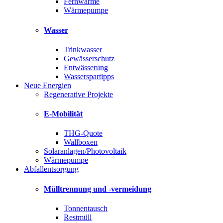
Fernwärme
Wärmepumpe
Wasser
Trinkwasser
Gewässerschutz
Entwässerung
Wasserspartipps
Neue Energien
Regenerative Projekte
E-Mobilität
THG-Quote
Wallboxen
Solaranlagen/Photovoltaik
Wärmepumpe
Abfallentsorgung
Mülltrennung und -vermeidung
Tonnentausch
Restmüll