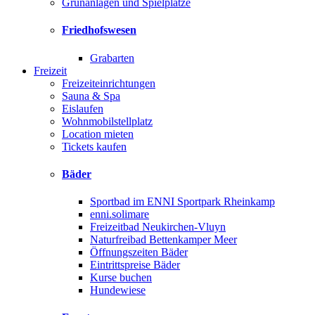
Grünanlagen und Spielplätze
Friedhofswesen
Grabarten
Freizeit
Freizeiteinrichtungen
Sauna & Spa
Eislaufen
Wohnmobilstellplatz
Location mieten
Tickets kaufen
Bäder
Sportbad im ENNI Sportpark Rheinkamp
enni.solimare
Freizeitbad Neukirchen-Vluyn
Naturfreibad Bettenkamper Meer
Öffnungszeiten Bäder
Eintrittspreise Bäder
Kurse buchen
Hundewiese