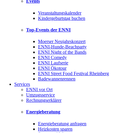
Events
Veranstaltungskalender
Kindergeburtstag buchen
Top-Events der ENNI
Moerser Neujahrskonzert
ENNI-Hunde-Beachparty
ENNI Night of the Bands
ENNI Comedy
ENNI Laufserie
ENNI Ökotour
ENNI Street Food Festival Rheinberg
Badewannenrennen
Services
ENNI vor Ort
Umzugsservice
Rechnungserklärer
Energieberatung
Energieberatung anfragen
Heizkosten sparen