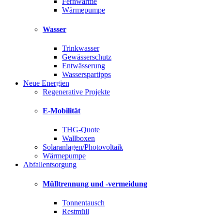
Fernwärme
Wärmepumpe
Wasser
Trinkwasser
Gewässerschutz
Entwässerung
Wasserspartipps
Neue Energien
Regenerative Projekte
E-Mobilität
THG-Quote
Wallboxen
Solaranlagen/Photovoltaik
Wärmepumpe
Abfallentsorgung
Mülltrennung und -vermeidung
Tonnentausch
Restmüll