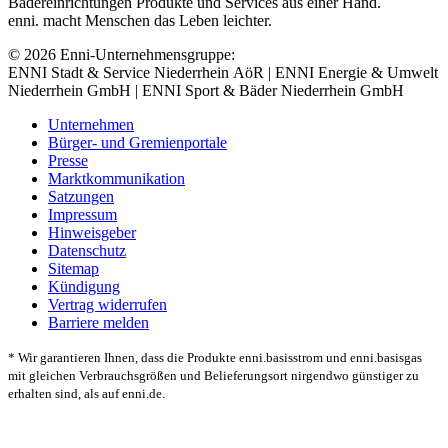
Bädereinrichtungen Produkte und Services aus einer Hand.
enni. macht Menschen das Leben leichter.
© 2026 Enni-Unternehmensgruppe:
ENNI Stadt & Service Niederrhein AöR | ENNI Energie & Umwelt
Niederrhein GmbH | ENNI Sport & Bäder Niederrhein GmbH
Unternehmen
Bürger- und Gremienportale
Presse
Marktkommunikation
Satzungen
Impressum
Hinweisgeber
Datenschutz
Sitemap
Kündigung
Vertrag widerrufen
Barriere melden
* Wir garantieren Ihnen, dass die Produkte enni.basisstrom und enni.basisgas
mit gleichen Verbrauchsgrößen und Belieferungsort nirgendwo günstiger zu
erhalten sind, als auf enni.de.