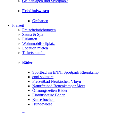
Grünanlagen und Spielplätze
Friedhofswesen
Grabarten
Freizeit
Freizeiteinrichtungen
Sauna & Spa
Eislaufen
Wohnmobilstellplatz
Location mieten
Tickets kaufen
Bäder
Sportbad im ENNI Sportpark Rheinkamp
enni.solimare
Freizeitbad Neukirchen-Vluyn
Naturfreibad Bettenkamper Meer
Öffnungszeiten Bäder
Eintrittspreise Bäder
Kurse buchen
Hundewiese