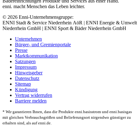
Bädereinrichtungen Produkte und Services aus einer Hand.
enni. macht Menschen das Leben leichter.
© 2026 Enni-Unternehmensgruppe:
ENNI Stadt & Service Niederrhein AöR | ENNI Energie & Umwelt
Niederrhein GmbH | ENNI Sport & Bäder Niederrhein GmbH
Unternehmen
Bürger- und Gremienportale
Presse
Marktkommunikation
Satzungen
Impressum
Hinweisgeber
Datenschutz
Sitemap
Kündigung
Vertrag widerrufen
Barriere melden
* Wir garantieren Ihnen, dass die Produkte enni.basisstrom und enni.basisgas
mit gleichen Verbrauchsgrößen und Belieferungsort nirgendwo günstiger zu
erhalten sind, als auf enni.de.