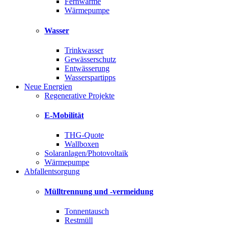
Fernwärme
Wärmepumpe
Wasser
Trinkwasser
Gewässerschutz
Entwässerung
Wasserspartipps
Neue Energien
Regenerative Projekte
E-Mobilität
THG-Quote
Wallboxen
Solaranlagen/Photovoltaik
Wärmepumpe
Abfallentsorgung
Mülltrennung und -vermeidung
Tonnentausch
Restmüll