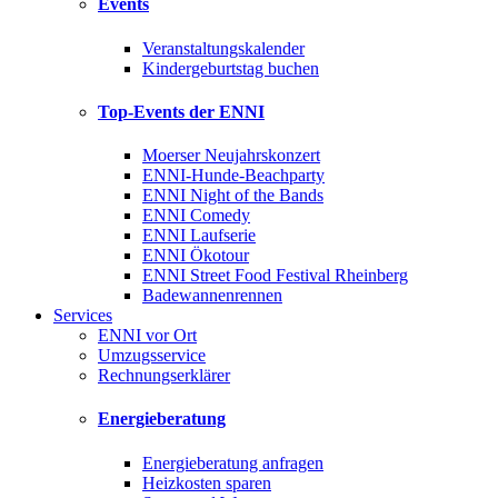
Events
Veranstaltungskalender
Kindergeburtstag buchen
Top-Events der ENNI
Moerser Neujahrskonzert
ENNI-Hunde-Beachparty
ENNI Night of the Bands
ENNI Comedy
ENNI Laufserie
ENNI Ökotour
ENNI Street Food Festival Rheinberg
Badewannenrennen
Services
ENNI vor Ort
Umzugsservice
Rechnungserklärer
Energieberatung
Energieberatung anfragen
Heizkosten sparen