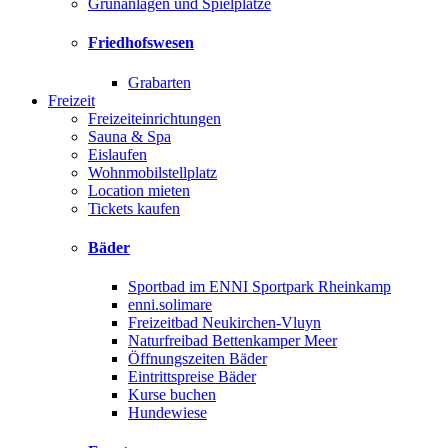
Grünanlagen und Spielplätze
Friedhofswesen
Grabarten
Freizeit
Freizeiteinrichtungen
Sauna & Spa
Eislaufen
Wohnmobilstellplatz
Location mieten
Tickets kaufen
Bäder
Sportbad im ENNI Sportpark Rheinkamp
enni.solimare
Freizeitbad Neukirchen-Vluyn
Naturfreibad Bettenkamper Meer
Öffnungszeiten Bäder
Eintrittspreise Bäder
Kurse buchen
Hundewiese