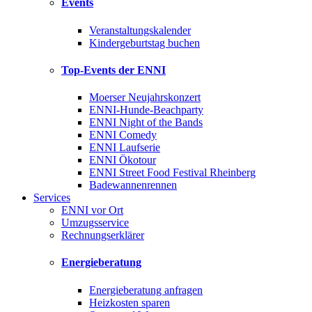
Events
Veranstaltungskalender
Kindergeburtstag buchen
Top-Events der ENNI
Moerser Neujahrskonzert
ENNI-Hunde-Beachparty
ENNI Night of the Bands
ENNI Comedy
ENNI Laufserie
ENNI Ökotour
ENNI Street Food Festival Rheinberg
Badewannenrennen
Services
ENNI vor Ort
Umzugsservice
Rechnungserklärer
Energieberatung
Energieberatung anfragen
Heizkosten sparen