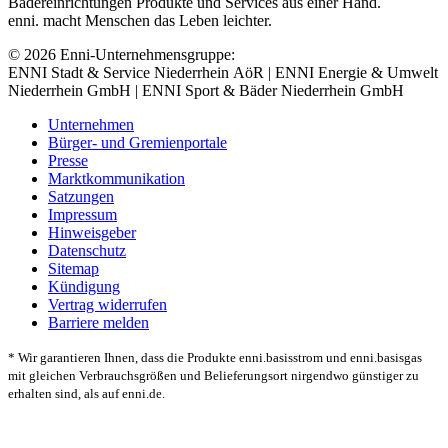
Bädereinrichtungen Produkte und Services aus einer Hand.
enni. macht Menschen das Leben leichter.
© 2026 Enni-Unternehmensgruppe:
ENNI Stadt & Service Niederrhein AöR | ENNI Energie & Umwelt
Niederrhein GmbH | ENNI Sport & Bäder Niederrhein GmbH
Unternehmen
Bürger- und Gremienportale
Presse
Marktkommunikation
Satzungen
Impressum
Hinweisgeber
Datenschutz
Sitemap
Kündigung
Vertrag widerrufen
Barriere melden
* Wir garantieren Ihnen, dass die Produkte enni.basisstrom und enni.basisgas
mit gleichen Verbrauchsgrößen und Belieferungsort nirgendwo günstiger zu
erhalten sind, als auf enni.de.