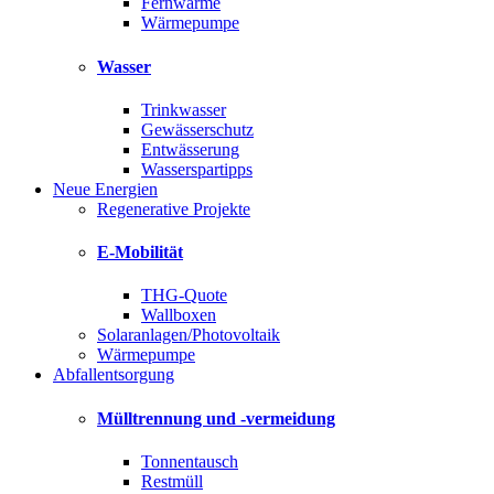
Fernwärme
Wärmepumpe
Wasser
Trinkwasser
Gewässerschutz
Entwässerung
Wasserspartipps
Neue Energien
Regenerative Projekte
E-Mobilität
THG-Quote
Wallboxen
Solaranlagen/Photovoltaik
Wärmepumpe
Abfallentsorgung
Mülltrennung und -vermeidung
Tonnentausch
Restmüll