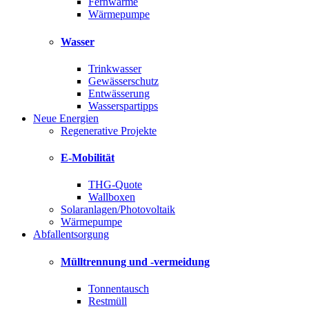
Fernwärme
Wärmepumpe
Wasser
Trinkwasser
Gewässerschutz
Entwässerung
Wasserspartipps
Neue Energien
Regenerative Projekte
E-Mobilität
THG-Quote
Wallboxen
Solaranlagen/Photovoltaik
Wärmepumpe
Abfallentsorgung
Mülltrennung und -vermeidung
Tonnentausch
Restmüll