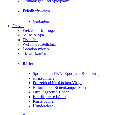
Grünanlagen und Spielplätze
Friedhofswesen
Grabarten
Freizeit
Freizeiteinrichtungen
Sauna & Spa
Eislaufen
Wohnmobilstellplatz
Location mieten
Tickets kaufen
Bäder
Sportbad im ENNI Sportpark Rheinkamp
enni.solimare
Freizeitbad Neukirchen-Vluyn
Naturfreibad Bettenkamper Meer
Öffnungszeiten Bäder
Eintrittspreise Bäder
Kurse buchen
Hundewiese