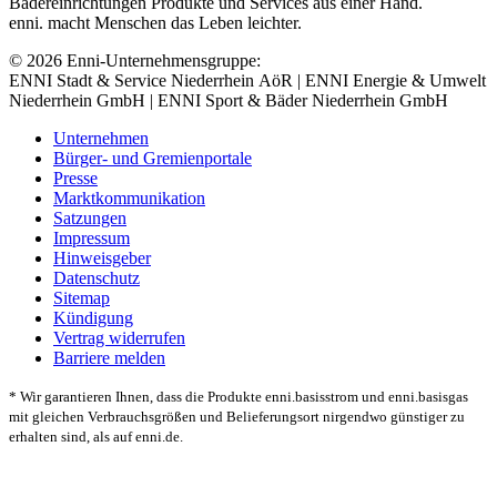
Bädereinrichtungen Produkte und Services aus einer Hand.
enni. macht Menschen das Leben leichter.
© 2026 Enni-Unternehmensgruppe:
ENNI Stadt & Service Niederrhein AöR | ENNI Energie & Umwelt
Niederrhein GmbH | ENNI Sport & Bäder Niederrhein GmbH
Unternehmen
Bürger- und Gremienportale
Presse
Marktkommunikation
Satzungen
Impressum
Hinweisgeber
Datenschutz
Sitemap
Kündigung
Vertrag widerrufen
Barriere melden
* Wir garantieren Ihnen, dass die Produkte enni.basisstrom und enni.basisgas
mit gleichen Verbrauchsgrößen und Belieferungsort nirgendwo günstiger zu
erhalten sind, als auf enni.de.