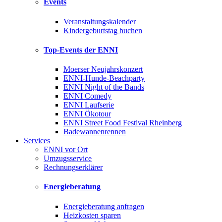
Events
Veranstaltungskalender
Kindergeburtstag buchen
Top-Events der ENNI
Moerser Neujahrskonzert
ENNI-Hunde-Beachparty
ENNI Night of the Bands
ENNI Comedy
ENNI Laufserie
ENNI Ökotour
ENNI Street Food Festival Rheinberg
Badewannenrennen
Services
ENNI vor Ort
Umzugsservice
Rechnungserklärer
Energieberatung
Energieberatung anfragen
Heizkosten sparen