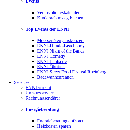
Events
Veranstaltungskalender
Kindergeburtstag buchen
Top-Events der ENNI
Moerser Neujahrskonzert
ENNI-Hunde-Beachparty
ENNI Night of the Bands
ENNI Comedy
ENNI Laufserie
ENNI Ökotour
ENNI Street Food Festival Rheinberg
Badewannenrennen
Services
ENNI vor Ort
Umzugsservice
Rechnungserklärer
Energieberatung
Energieberatung anfragen
Heizkosten sparen