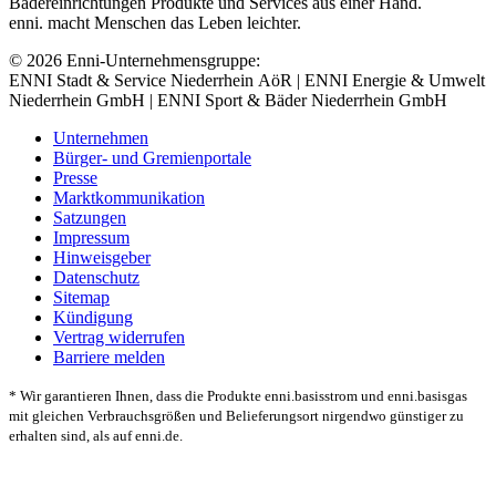
Bädereinrichtungen Produkte und Services aus einer Hand.
enni. macht Menschen das Leben leichter.
© 2026 Enni-Unternehmensgruppe:
ENNI Stadt & Service Niederrhein AöR | ENNI Energie & Umwelt
Niederrhein GmbH | ENNI Sport & Bäder Niederrhein GmbH
Unternehmen
Bürger- und Gremienportale
Presse
Marktkommunikation
Satzungen
Impressum
Hinweisgeber
Datenschutz
Sitemap
Kündigung
Vertrag widerrufen
Barriere melden
* Wir garantieren Ihnen, dass die Produkte enni.basisstrom und enni.basisgas
mit gleichen Verbrauchsgrößen und Belieferungsort nirgendwo günstiger zu
erhalten sind, als auf enni.de.