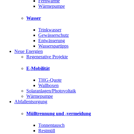
Fernwärme
Wärmepumpe
Wasser
Trinkwasser
Gewässerschutz
Entwässerung
Wasserspartipps
Neue Energien
Regenerative Projekte
E-Mobilität
THG-Quote
Wallboxen
Solaranlagen/Photovoltaik
Wärmepumpe
Abfallentsorgung
Mülltrennung und -vermeidung
Tonnentausch
Restmüll