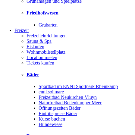
Grünanlagen und Spielplätze
Friedhofswesen
Grabarten
Freizeit
Freizeiteinrichtungen
Sauna & Spa
Eislaufen
Wohnmobilstellplatz
Location mieten
Tickets kaufen
Bäder
Sportbad im ENNI Sportpark Rheinkamp
enni.solimare
Freizeitbad Neukirchen-Vluyn
Naturfreibad Bettenkamper Meer
Öffnungszeiten Bäder
Eintrittspreise Bäder
Kurse buchen
Hundewiese