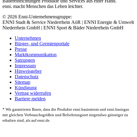
Bädereinrichtungen Produkte und Services aus einer Hand.
enni. macht Menschen das Leben leichter.
© 2026 Enni-Unternehmensgruppe:
ENNI Stadt & Service Niederrhein AöR | ENNI Energie & Umwelt
Niederrhein GmbH | ENNI Sport & Bäder Niederrhein GmbH
Unternehmen
Bürger- und Gremienportale
Presse
Marktkommunikation
Satzungen
Impressum
Hinweisgeber
Datenschutz
Sitemap
Kündigung
Vertrag widerrufen
Barriere melden
* Wir garantieren Ihnen, dass die Produkte enni.basisstrom und enni.basisgas
mit gleichen Verbrauchsgrößen und Belieferungsort nirgendwo günstiger zu
erhalten sind, als auf enni.de.