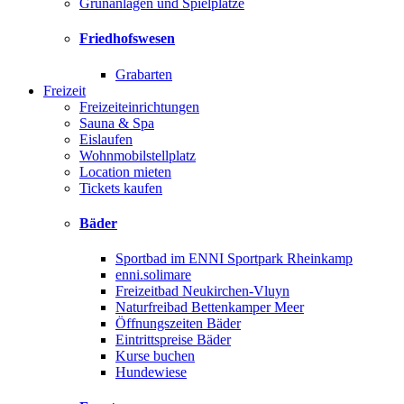
Grünanlagen und Spielplätze
Friedhofswesen
Grabarten
Freizeit
Freizeiteinrichtungen
Sauna & Spa
Eislaufen
Wohnmobilstellplatz
Location mieten
Tickets kaufen
Bäder
Sportbad im ENNI Sportpark Rheinkamp
enni.solimare
Freizeitbad Neukirchen-Vluyn
Naturfreibad Bettenkamper Meer
Öffnungszeiten Bäder
Eintrittspreise Bäder
Kurse buchen
Hundewiese