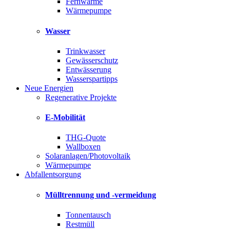
Fernwärme
Wärmepumpe
Wasser
Trinkwasser
Gewässerschutz
Entwässerung
Wasserspartipps
Neue Energien
Regenerative Projekte
E-Mobilität
THG-Quote
Wallboxen
Solaranlagen/Photovoltaik
Wärmepumpe
Abfallentsorgung
Mülltrennung und -vermeidung
Tonnentausch
Restmüll