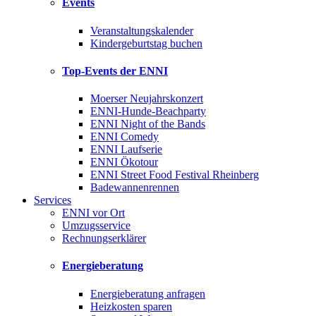
Events
Veranstaltungskalender
Kindergeburtstag buchen
Top-Events der ENNI
Moerser Neujahrskonzert
ENNI-Hunde-Beachparty
ENNI Night of the Bands
ENNI Comedy
ENNI Laufserie
ENNI Ökotour
ENNI Street Food Festival Rheinberg
Badewannenrennen
Services
ENNI vor Ort
Umzugsservice
Rechnungserklärer
Energieberatung
Energieberatung anfragen
Heizkosten sparen