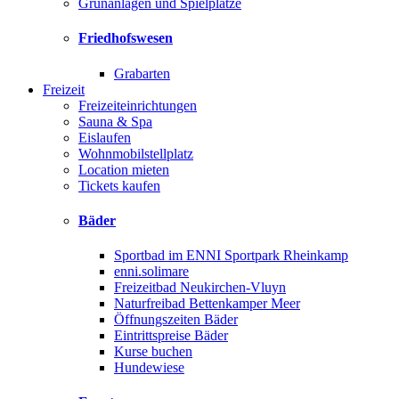
Grünanlagen und Spielplätze
Friedhofswesen
Grabarten
Freizeit
Freizeiteinrichtungen
Sauna & Spa
Eislaufen
Wohnmobilstellplatz
Location mieten
Tickets kaufen
Bäder
Sportbad im ENNI Sportpark Rheinkamp
enni.solimare
Freizeitbad Neukirchen-Vluyn
Naturfreibad Bettenkamper Meer
Öffnungszeiten Bäder
Eintrittspreise Bäder
Kurse buchen
Hundewiese