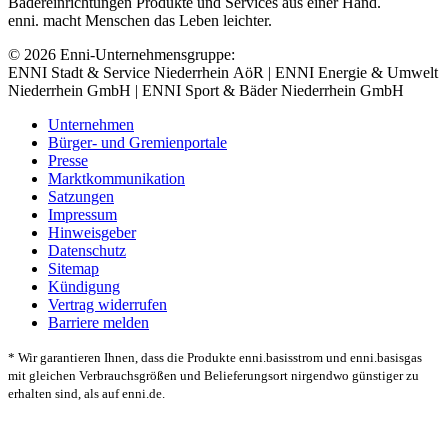
Bädereinrichtungen Produkte und Services aus einer Hand.
enni. macht Menschen das Leben leichter.
© 2026 Enni-Unternehmensgruppe:
ENNI Stadt & Service Niederrhein AöR | ENNI Energie & Umwelt
Niederrhein GmbH | ENNI Sport & Bäder Niederrhein GmbH
Unternehmen
Bürger- und Gremienportale
Presse
Marktkommunikation
Satzungen
Impressum
Hinweisgeber
Datenschutz
Sitemap
Kündigung
Vertrag widerrufen
Barriere melden
* Wir garantieren Ihnen, dass die Produkte enni.basisstrom und enni.basisgas
mit gleichen Verbrauchsgrößen und Belieferungsort nirgendwo günstiger zu
erhalten sind, als auf enni.de.