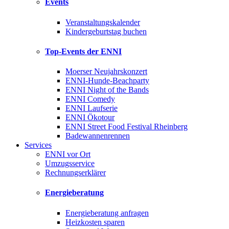
Events
Veranstaltungskalender
Kindergeburtstag buchen
Top-Events der ENNI
Moerser Neujahrskonzert
ENNI-Hunde-Beachparty
ENNI Night of the Bands
ENNI Comedy
ENNI Laufserie
ENNI Ökotour
ENNI Street Food Festival Rheinberg
Badewannenrennen
Services
ENNI vor Ort
Umzugsservice
Rechnungserklärer
Energieberatung
Energieberatung anfragen
Heizkosten sparen