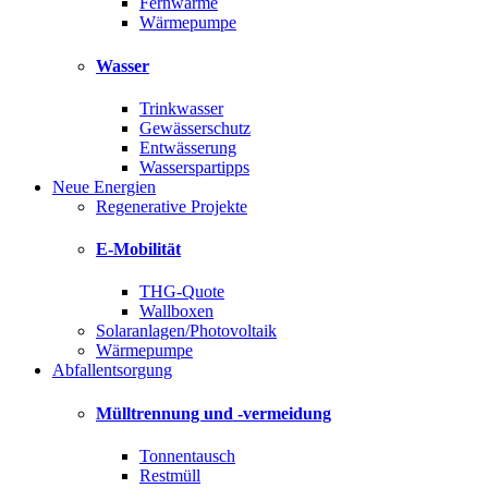
Fernwärme
Wärmepumpe
Wasser
Trinkwasser
Gewässerschutz
Entwässerung
Wasserspartipps
Neue Energien
Regenerative Projekte
E-Mobilität
THG-Quote
Wallboxen
Solaranlagen/Photovoltaik
Wärmepumpe
Abfallentsorgung
Mülltrennung und -vermeidung
Tonnentausch
Restmüll