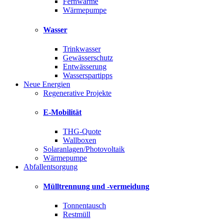
Fernwärme
Wärmepumpe
Wasser
Trinkwasser
Gewässerschutz
Entwässerung
Wasserspartipps
Neue Energien
Regenerative Projekte
E-Mobilität
THG-Quote
Wallboxen
Solaranlagen/Photovoltaik
Wärmepumpe
Abfallentsorgung
Mülltrennung und -vermeidung
Tonnentausch
Restmüll