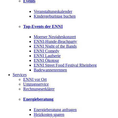
Events
Veranstaltungskalender
Kindergeburtstag buchen
Top-Events der ENNI
Moerser Neujahrskonzert
ENNI-Hunde-Beachparty
ENNI Night of the Bands
ENNI Comedy
ENNI Laufserie
ENNI Ökotour
ENNI Street Food Festival Rheinberg
Badewannenrennen
Services
ENNI vor Ort
Umzugsservice
Rechnungserklärer
Energieberatung
Energieberatung anfragen
Heizkosten sparen