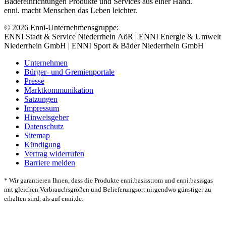
Bädereinrichtungen Produkte und Services aus einer Hand.
enni. macht Menschen das Leben leichter.
© 2026 Enni-Unternehmensgruppe:
ENNI Stadt & Service Niederrhein AöR | ENNI Energie & Umwelt
Niederrhein GmbH | ENNI Sport & Bäder Niederrhein GmbH
Unternehmen
Bürger- und Gremienportale
Presse
Marktkommunikation
Satzungen
Impressum
Hinweisgeber
Datenschutz
Sitemap
Kündigung
Vertrag widerrufen
Barriere melden
* Wir garantieren Ihnen, dass die Produkte enni.basisstrom und enni.basisgas
mit gleichen Verbrauchsgrößen und Belieferungsort nirgendwo günstiger zu
erhalten sind, als auf enni.de.