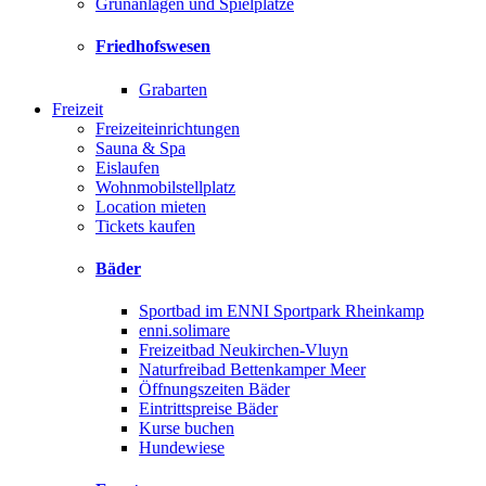
Grünanlagen und Spielplätze
Friedhofswesen
Grabarten
Freizeit
Freizeiteinrichtungen
Sauna & Spa
Eislaufen
Wohnmobilstellplatz
Location mieten
Tickets kaufen
Bäder
Sportbad im ENNI Sportpark Rheinkamp
enni.solimare
Freizeitbad Neukirchen-Vluyn
Naturfreibad Bettenkamper Meer
Öffnungszeiten Bäder
Eintrittspreise Bäder
Kurse buchen
Hundewiese