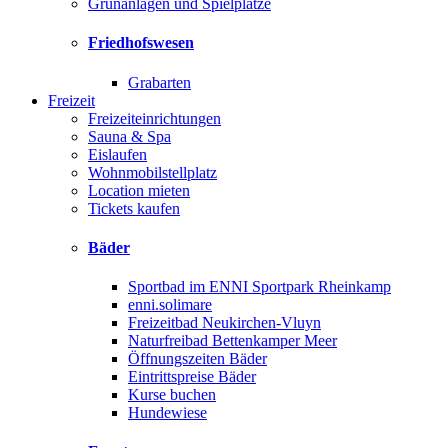
Grünanlagen und Spielplätze
Friedhofswesen
Grabarten
Freizeit
Freizeiteinrichtungen
Sauna & Spa
Eislaufen
Wohnmobilstellplatz
Location mieten
Tickets kaufen
Bäder
Sportbad im ENNI Sportpark Rheinkamp
enni.solimare
Freizeitbad Neukirchen-Vluyn
Naturfreibad Bettenkamper Meer
Öffnungszeiten Bäder
Eintrittspreise Bäder
Kurse buchen
Hundewiese