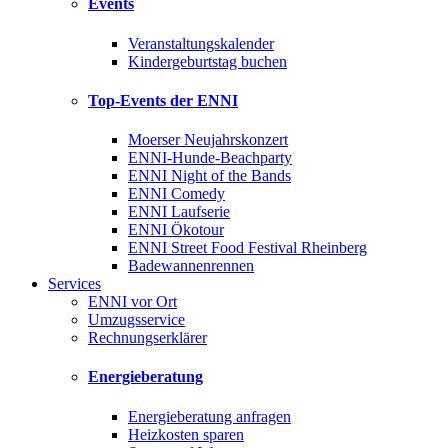
Events
Veranstaltungskalender
Kindergeburtstag buchen
Top-Events der ENNI
Moerser Neujahrskonzert
ENNI-Hunde-Beachparty
ENNI Night of the Bands
ENNI Comedy
ENNI Laufserie
ENNI Ökotour
ENNI Street Food Festival Rheinberg
Badewannenrennen
Services
ENNI vor Ort
Umzugsservice
Rechnungserklärer
Energieberatung
Energieberatung anfragen
Heizkosten sparen