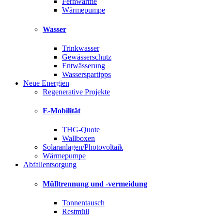
Fernwärme
Wärmepumpe
Wasser
Trinkwasser
Gewässerschutz
Entwässerung
Wasserspartipps
Neue Energien
Regenerative Projekte
E-Mobilität
THG-Quote
Wallboxen
Solaranlagen/Photovoltaik
Wärmepumpe
Abfallentsorgung
Mülltrennung und -vermeidung
Tonnentausch
Restmüll