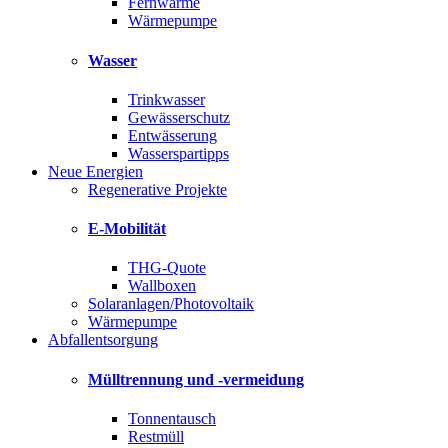
Fernwärme
Wärmepumpe
Wasser
Trinkwasser
Gewässerschutz
Entwässerung
Wasserspartipps
Neue Energien
Regenerative Projekte
E-Mobilität
THG-Quote
Wallboxen
Solaranlagen/Photovoltaik
Wärmepumpe
Abfallentsorgung
Mülltrennung und -vermeidung
Tonnentausch
Restmüll