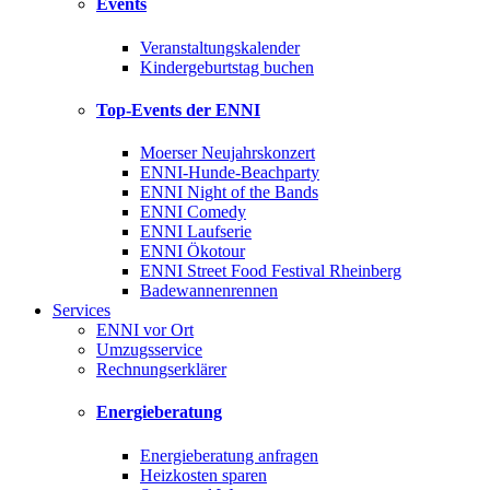
Events
Veranstaltungskalender
Kindergeburtstag buchen
Top-Events der ENNI
Moerser Neujahrskonzert
ENNI-Hunde-Beachparty
ENNI Night of the Bands
ENNI Comedy
ENNI Laufserie
ENNI Ökotour
ENNI Street Food Festival Rheinberg
Badewannenrennen
Services
ENNI vor Ort
Umzugsservice
Rechnungserklärer
Energieberatung
Energieberatung anfragen
Heizkosten sparen