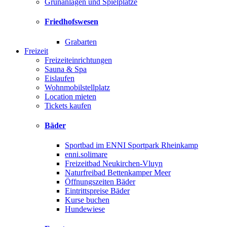
Grünanlagen und Spielplätze
Friedhofswesen
Grabarten
Freizeit
Freizeiteinrichtungen
Sauna & Spa
Eislaufen
Wohnmobilstellplatz
Location mieten
Tickets kaufen
Bäder
Sportbad im ENNI Sportpark Rheinkamp
enni.solimare
Freizeitbad Neukirchen-Vluyn
Naturfreibad Bettenkamper Meer
Öffnungszeiten Bäder
Eintrittspreise Bäder
Kurse buchen
Hundewiese