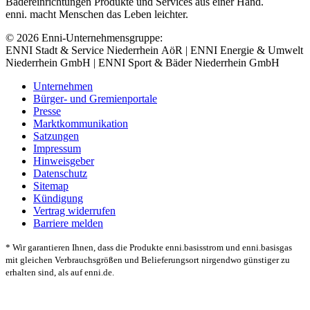
Bädereinrichtungen Produkte und Services aus einer Hand.
enni. macht Menschen das Leben leichter.
© 2026 Enni-Unternehmensgruppe:
ENNI Stadt & Service Niederrhein AöR | ENNI Energie & Umwelt
Niederrhein GmbH | ENNI Sport & Bäder Niederrhein GmbH
Unternehmen
Bürger- und Gremienportale
Presse
Marktkommunikation
Satzungen
Impressum
Hinweisgeber
Datenschutz
Sitemap
Kündigung
Vertrag widerrufen
Barriere melden
* Wir garantieren Ihnen, dass die Produkte enni.basisstrom und enni.basisgas
mit gleichen Verbrauchsgrößen und Belieferungsort nirgendwo günstiger zu
erhalten sind, als auf enni.de.