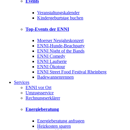
Events
Veranstaltungskalender
Kindergeburtstag buchen
Top-Events der ENNI
Moerser Neujahrskonzert
ENNI-Hunde-Beachparty
ENNI Night of the Bands
ENNI Comedy
ENNI Laufserie
ENNI Ökotour
ENNI Street Food Festival Rheinberg
Badewannenrennen
Services
ENNI vor Ort
Umzugsservice
Rechnungserklärer
Energieberatung
Energieberatung anfragen
Heizkosten sparen