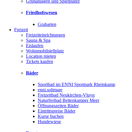
Grünanlagen und Spielplätze
Friedhofswesen
Grabarten
Freizeit
Freizeiteinrichtungen
Sauna & Spa
Eislaufen
Wohnmobilstellplatz
Location mieten
Tickets kaufen
Bäder
Sportbad im ENNI Sportpark Rheinkamp
enni.solimare
Freizeitbad Neukirchen-Vluyn
Naturfreibad Bettenkamper Meer
Öffnungszeiten Bäder
Eintrittspreise Bäder
Kurse buchen
Hundewiese