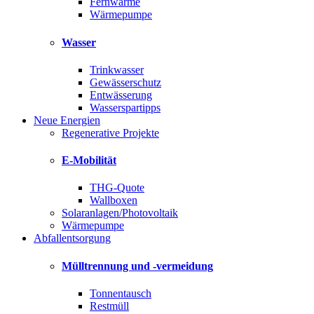
Fernwärme
Wärmepumpe
Wasser
Trinkwasser
Gewässerschutz
Entwässerung
Wasserspartipps
Neue Energien
Regenerative Projekte
E-Mobilität
THG-Quote
Wallboxen
Solaranlagen/Photovoltaik
Wärmepumpe
Abfallentsorgung
Mülltrennung und -vermeidung
Tonnentausch
Restmüll