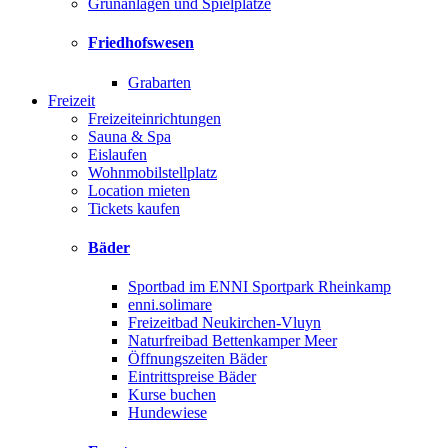
Grünanlagen und Spielplätze
Friedhofswesen
Grabarten
Freizeit
Freizeiteinrichtungen
Sauna & Spa
Eislaufen
Wohnmobilstellplatz
Location mieten
Tickets kaufen
Bäder
Sportbad im ENNI Sportpark Rheinkamp
enni.solimare
Freizeitbad Neukirchen-Vluyn
Naturfreibad Bettenkamper Meer
Öffnungszeiten Bäder
Eintrittspreise Bäder
Kurse buchen
Hundewiese