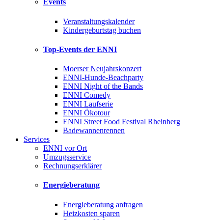
Events
Veranstaltungskalender
Kindergeburtstag buchen
Top-Events der ENNI
Moerser Neujahrskonzert
ENNI-Hunde-Beachparty
ENNI Night of the Bands
ENNI Comedy
ENNI Laufserie
ENNI Ökotour
ENNI Street Food Festival Rheinberg
Badewannenrennen
Services
ENNI vor Ort
Umzugsservice
Rechnungserklärer
Energieberatung
Energieberatung anfragen
Heizkosten sparen