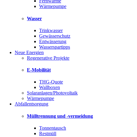
Fernwärme
Wärmepumpe
Wasser
Trinkwasser
Gewässerschutz
Entwässerung
Wasserspartipps
Neue Energien
Regenerative Projekte
E-Mobilität
THG-Quote
Wallboxen
Solaranlagen/Photovoltaik
Wärmepumpe
Abfallentsorgung
Mülltrennung und -vermeidung
Tonnentausch
Restmüll