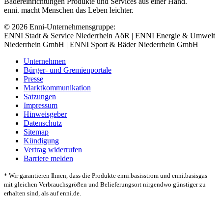
Bädereinrichtungen Produkte und Services aus einer Hand.
enni. macht Menschen das Leben leichter.
© 2026 Enni-Unternehmensgruppe:
ENNI Stadt & Service Niederrhein AöR | ENNI Energie & Umwelt
Niederrhein GmbH | ENNI Sport & Bäder Niederrhein GmbH
Unternehmen
Bürger- und Gremienportale
Presse
Marktkommunikation
Satzungen
Impressum
Hinweisgeber
Datenschutz
Sitemap
Kündigung
Vertrag widerrufen
Barriere melden
* Wir garantieren Ihnen, dass die Produkte enni.basisstrom und enni.basisgas
mit gleichen Verbrauchsgrößen und Belieferungsort nirgendwo günstiger zu
erhalten sind, als auf enni.de.