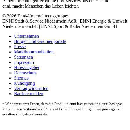
Bädereinrichtungen Produkte und Services aus einer Hand.
enni. macht Menschen das Leben leichter.
© 2026 Enni-Unternehmensgruppe:
ENNI Stadt & Service Niederrhein AöR | ENNI Energie & Umwelt
Niederrhein GmbH | ENNI Sport & Bäder Niederrhein GmbH
Unternehmen
Bürger- und Gremienportale
Presse
Marktkommunikation
Satzungen
Impressum
Hinweisgeber
Datenschutz
Sitemap
Kündigung
Vertrag widerrufen
Barriere melden
* Wir garantieren Ihnen, dass die Produkte enni.basisstrom und enni.basisgas
mit gleichen Verbrauchsgrößen und Belieferungsort nirgendwo günstiger zu
erhalten sind, als auf enni.de.