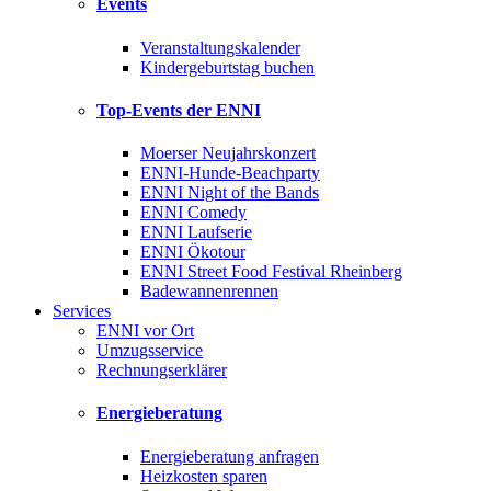
Events
Veranstaltungskalender
Kindergeburtstag buchen
Top-Events der ENNI
Moerser Neujahrskonzert
ENNI-Hunde-Beachparty
ENNI Night of the Bands
ENNI Comedy
ENNI Laufserie
ENNI Ökotour
ENNI Street Food Festival Rheinberg
Badewannenrennen
Services
ENNI vor Ort
Umzugsservice
Rechnungserklärer
Energieberatung
Energieberatung anfragen
Heizkosten sparen