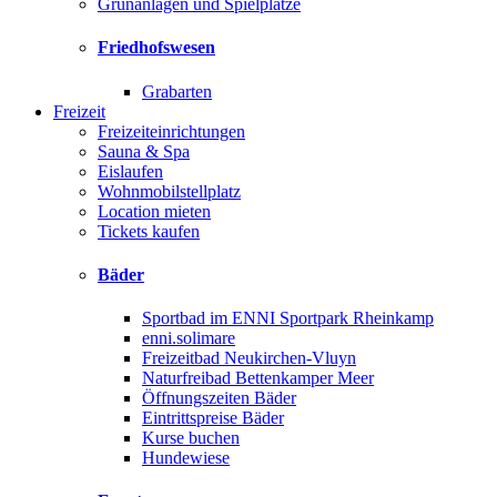
Grünanlagen und Spielplätze
Friedhofswesen
Grabarten
Freizeit
Freizeiteinrichtungen
Sauna & Spa
Eislaufen
Wohnmobilstellplatz
Location mieten
Tickets kaufen
Bäder
Sportbad im ENNI Sportpark Rheinkamp
enni.solimare
Freizeitbad Neukirchen-Vluyn
Naturfreibad Bettenkamper Meer
Öffnungszeiten Bäder
Eintrittspreise Bäder
Kurse buchen
Hundewiese