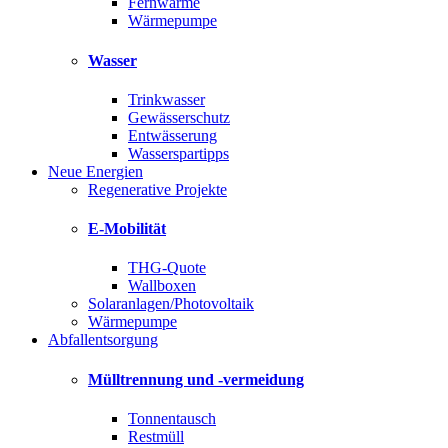
Fernwärme
Wärmepumpe
Wasser
Trinkwasser
Gewässerschutz
Entwässerung
Wasserspartipps
Neue Energien
Regenerative Projekte
E-Mobilität
THG-Quote
Wallboxen
Solaranlagen/Photovoltaik
Wärmepumpe
Abfallentsorgung
Mülltrennung und -vermeidung
Tonnentausch
Restmüll