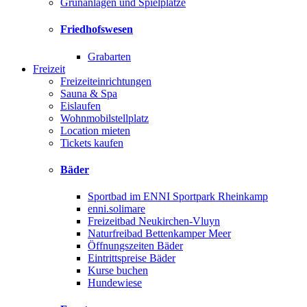
Grünanlagen und Spielplätze
Friedhofswesen
Grabarten
Freizeit
Freizeiteinrichtungen
Sauna & Spa
Eislaufen
Wohnmobilstellplatz
Location mieten
Tickets kaufen
Bäder
Sportbad im ENNI Sportpark Rheinkamp
enni.solimare
Freizeitbad Neukirchen-Vluyn
Naturfreibad Bettenkamper Meer
Öffnungszeiten Bäder
Eintrittspreise Bäder
Kurse buchen
Hundewiese