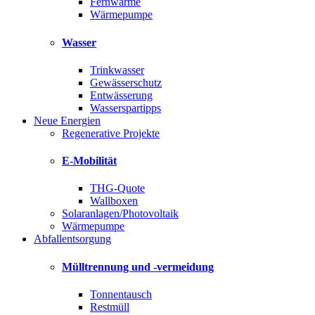
Fernwärme
Wärmepumpe
Wasser
Trinkwasser
Gewässerschutz
Entwässerung
Wasserspartipps
Neue Energien
Regenerative Projekte
E-Mobilität
THG-Quote
Wallboxen
Solaranlagen/Photovoltaik
Wärmepumpe
Abfallentsorgung
Mülltrennung und -vermeidung
Tonnentausch
Restmüll