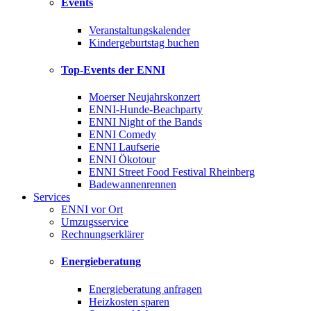
Events
Veranstaltungskalender
Kindergeburtstag buchen
Top-Events der ENNI
Moerser Neujahrskonzert
ENNI-Hunde-Beachparty
ENNI Night of the Bands
ENNI Comedy
ENNI Laufserie
ENNI Ökotour
ENNI Street Food Festival Rheinberg
Badewannenrennen
Services
ENNI vor Ort
Umzugsservice
Rechnungserklärer
Energieberatung
Energieberatung anfragen
Heizkosten sparen