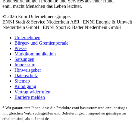
Bädereinrichtungen Produkte und Services aus einer Hand.
enni. macht Menschen das Leben leichter.
© 2026 Enni-Unternehmensgruppe:
ENNI Stadt & Service Niederrhein AöR | ENNI Energie & Umwelt
Niederrhein GmbH | ENNI Sport & Bäder Niederrhein GmbH
Unternehmen
Bürger- und Gremienportale
Presse
Marktkommunikation
Satzungen
Impressum
Hinweisgeber
Datenschutz
Sitemap
Kündigung
Vertrag widerrufen
Barriere melden
* Wir garantieren Ihnen, dass die Produkte enni.basisstrom und enni.basisgas
mit gleichen Verbrauchsgrößen und Belieferungsort nirgendwo günstiger zu
erhalten sind, als auf enni.de.