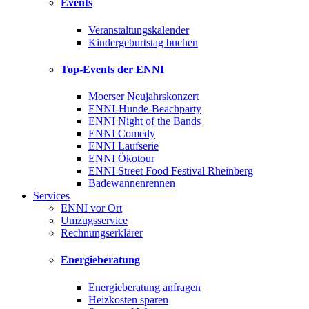
Events
Veranstaltungskalender
Kindergeburtstag buchen
Top-Events der ENNI
Moerser Neujahrskonzert
ENNI-Hunde-Beachparty
ENNI Night of the Bands
ENNI Comedy
ENNI Laufserie
ENNI Ökotour
ENNI Street Food Festival Rheinberg
Badewannenrennen
Services
ENNI vor Ort
Umzugsservice
Rechnungserklärer
Energieberatung
Energieberatung anfragen
Heizkosten sparen