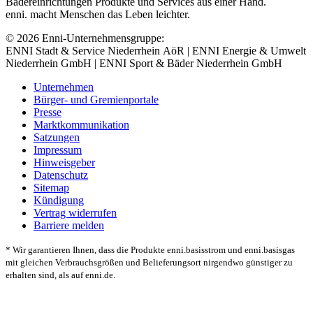
Bädereinrichtungen Produkte und Services aus einer Hand.
enni. macht Menschen das Leben leichter.
© 2026 Enni-Unternehmensgruppe:
ENNI Stadt & Service Niederrhein AöR | ENNI Energie & Umwelt
Niederrhein GmbH | ENNI Sport & Bäder Niederrhein GmbH
Unternehmen
Bürger- und Gremienportale
Presse
Marktkommunikation
Satzungen
Impressum
Hinweisgeber
Datenschutz
Sitemap
Kündigung
Vertrag widerrufen
Barriere melden
* Wir garantieren Ihnen, dass die Produkte enni.basisstrom und enni.basisgas
mit gleichen Verbrauchsgrößen und Belieferungsort nirgendwo günstiger zu
erhalten sind, als auf enni.de.