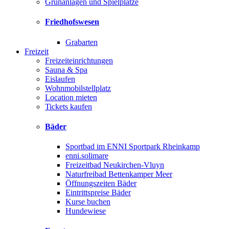
Grünanlagen und Spielplätze
Friedhofswesen
Grabarten
Freizeit
Freizeiteinrichtungen
Sauna & Spa
Eislaufen
Wohnmobilstellplatz
Location mieten
Tickets kaufen
Bäder
Sportbad im ENNI Sportpark Rheinkamp
enni.solimare
Freizeitbad Neukirchen-Vluyn
Naturfreibad Bettenkamper Meer
Öffnungszeiten Bäder
Eintrittspreise Bäder
Kurse buchen
Hundewiese