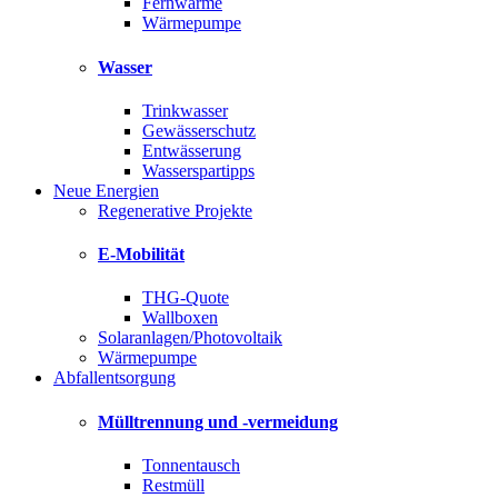
Fernwärme
Wärmepumpe
Wasser
Trinkwasser
Gewässerschutz
Entwässerung
Wasserspartipps
Neue Energien
Regenerative Projekte
E-Mobilität
THG-Quote
Wallboxen
Solaranlagen/Photovoltaik
Wärmepumpe
Abfallentsorgung
Mülltrennung und -vermeidung
Tonnentausch
Restmüll