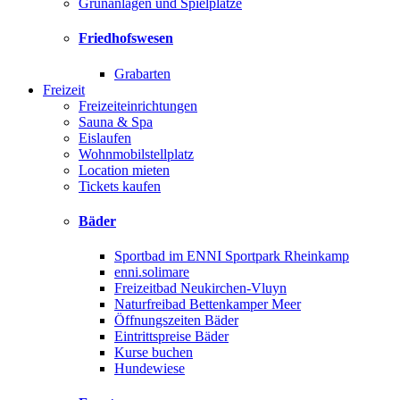
Grünanlagen und Spielplätze
Friedhofswesen
Grabarten
Freizeit
Freizeiteinrichtungen
Sauna & Spa
Eislaufen
Wohnmobilstellplatz
Location mieten
Tickets kaufen
Bäder
Sportbad im ENNI Sportpark Rheinkamp
enni.solimare
Freizeitbad Neukirchen-Vluyn
Naturfreibad Bettenkamper Meer
Öffnungszeiten Bäder
Eintrittspreise Bäder
Kurse buchen
Hundewiese