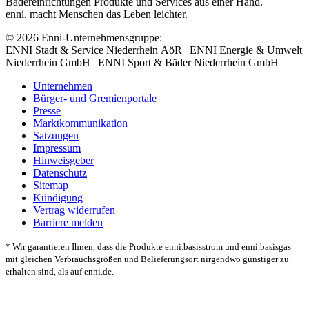
Bädereinrichtungen Produkte und Services aus einer Hand.
enni. macht Menschen das Leben leichter.
© 2026 Enni-Unternehmensgruppe:
ENNI Stadt & Service Niederrhein AöR | ENNI Energie & Umwelt
Niederrhein GmbH | ENNI Sport & Bäder Niederrhein GmbH
Unternehmen
Bürger- und Gremienportale
Presse
Marktkommunikation
Satzungen
Impressum
Hinweisgeber
Datenschutz
Sitemap
Kündigung
Vertrag widerrufen
Barriere melden
* Wir garantieren Ihnen, dass die Produkte enni.basisstrom und enni.basisgas
mit gleichen Verbrauchsgrößen und Belieferungsort nirgendwo günstiger zu
erhalten sind, als auf enni.de.