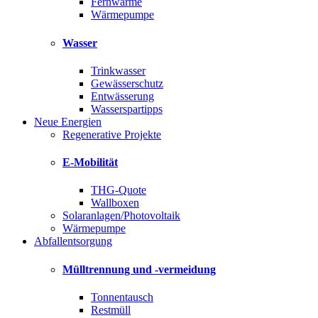
Fernwärme
Wärmepumpe
Wasser
Trinkwasser
Gewässerschutz
Entwässerung
Wasserspartipps
Neue Energien
Regenerative Projekte
E-Mobilität
THG-Quote
Wallboxen
Solaranlagen/Photovoltaik
Wärmepumpe
Abfallentsorgung
Mülltrennung und -vermeidung
Tonnentausch
Restmüll