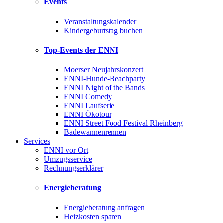
Events
Veranstaltungskalender
Kindergeburtstag buchen
Top-Events der ENNI
Moerser Neujahrskonzert
ENNI-Hunde-Beachparty
ENNI Night of the Bands
ENNI Comedy
ENNI Laufserie
ENNI Ökotour
ENNI Street Food Festival Rheinberg
Badewannenrennen
Services
ENNI vor Ort
Umzugsservice
Rechnungserklärer
Energieberatung
Energieberatung anfragen
Heizkosten sparen