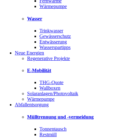
Fernwärme
Wärmepumpe
Wasser
Trinkwasser
Gewässerschutz
Entwässerung
Wasserspartipps
Neue Energien
Regenerative Projekte
E-Mobilität
THG-Quote
Wallboxen
Solaranlagen/Photovoltaik
Wärmepumpe
Abfallentsorgung
Mülltrennung und -vermeidung
Tonnentausch
Restmüll