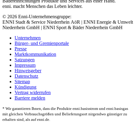
Bädereinrichtungen Produkte und Services aus einer Hand.
enni. macht Menschen das Leben leichter.
© 2026 Enni-Unternehmensgruppe:
ENNI Stadt & Service Niederrhein AöR | ENNI Energie & Umwelt
Niederrhein GmbH | ENNI Sport & Bäder Niederrhein GmbH
Unternehmen
Bürger- und Gremienportale
Presse
Marktkommunikation
Satzungen
Impressum
Hinweisgeber
Datenschutz
Sitemap
Kündigung
Vertrag widerrufen
Barriere melden
* Wir garantieren Ihnen, dass die Produkte enni.basisstrom und enni.basisgas
mit gleichen Verbrauchsgrößen und Belieferungsort nirgendwo günstiger zu
erhalten sind, als auf enni.de.