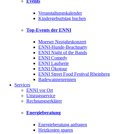
Events
Veranstaltungskalender
Kindergeburtstag buchen
Top-Events der ENNI
Moerser Neujahrskonzert
ENNI-Hunde-Beachparty
ENNI Night of the Bands
ENNI Comedy
ENNI Laufserie
ENNI Ökotour
ENNI Street Food Festival Rheinberg
Badewannenrennen
Services
ENNI vor Ort
Umzugsservice
Rechnungserklärer
Energieberatung
Energieberatung anfragen
Heizkosten sparen