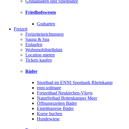
Grünanlagen und Spielplätze
Friedhofswesen
Grabarten
Freizeit
Freizeiteinrichtungen
Sauna & Spa
Eislaufen
Wohnmobilstellplatz
Location mieten
Tickets kaufen
Bäder
Sportbad im ENNI Sportpark Rheinkamp
enni.solimare
Freizeitbad Neukirchen-Vluyn
Naturfreibad Bettenkamper Meer
Öffnungszeiten Bäder
Eintrittspreise Bäder
Kurse buchen
Hundewiese