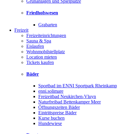
Grünanlagen und Spielplätze
Friedhofswesen
Grabarten
Freizeit
Freizeiteinrichtungen
Sauna & Spa
Eislaufen
Wohnmobilstellplatz
Location mieten
Tickets kaufen
Bäder
Sportbad im ENNI Sportpark Rheinkamp
enni.solimare
Freizeitbad Neukirchen-Vluyn
Naturfreibad Bettenkamper Meer
Öffnungszeiten Bäder
Eintrittspreise Bäder
Kurse buchen
Hundewiese