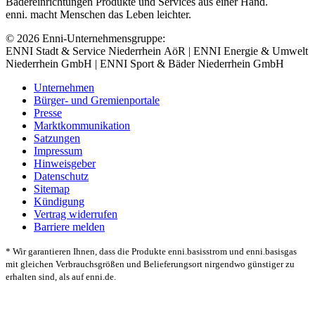
Bädereinrichtungen Produkte und Services aus einer Hand.
enni. macht Menschen das Leben leichter.
© 2026 Enni-Unternehmensgruppe:
ENNI Stadt & Service Niederrhein AöR | ENNI Energie & Umwelt
Niederrhein GmbH | ENNI Sport & Bäder Niederrhein GmbH
Unternehmen
Bürger- und Gremienportale
Presse
Marktkommunikation
Satzungen
Impressum
Hinweisgeber
Datenschutz
Sitemap
Kündigung
Vertrag widerrufen
Barriere melden
* Wir garantieren Ihnen, dass die Produkte enni.basisstrom und enni.basisgas
mit gleichen Verbrauchsgrößen und Belieferungsort nirgendwo günstiger zu
erhalten sind, als auf enni.de.