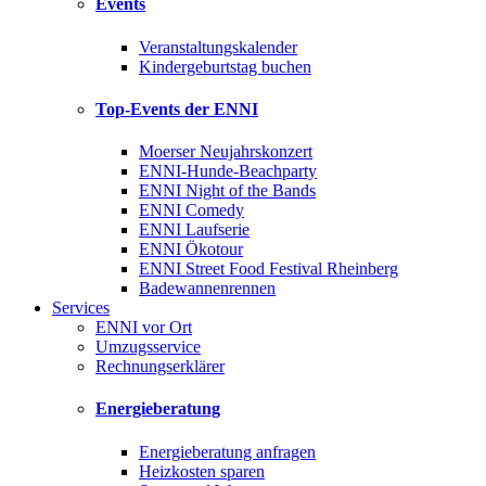
Events
Veranstaltungskalender
Kindergeburtstag buchen
Top-Events der ENNI
Moerser Neujahrskonzert
ENNI-Hunde-Beachparty
ENNI Night of the Bands
ENNI Comedy
ENNI Laufserie
ENNI Ökotour
ENNI Street Food Festival Rheinberg
Badewannenrennen
Services
ENNI vor Ort
Umzugsservice
Rechnungserklärer
Energieberatung
Energieberatung anfragen
Heizkosten sparen