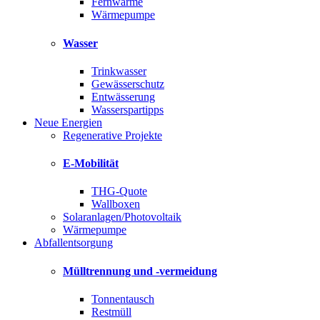
Fernwärme
Wärmepumpe
Wasser
Trinkwasser
Gewässerschutz
Entwässerung
Wasserspartipps
Neue Energien
Regenerative Projekte
E-Mobilität
THG-Quote
Wallboxen
Solaranlagen/Photovoltaik
Wärmepumpe
Abfallentsorgung
Mülltrennung und -vermeidung
Tonnentausch
Restmüll