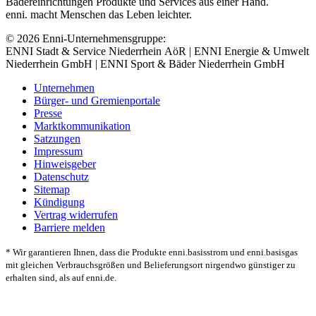
Bädereinrichtungen Produkte und Services aus einer Hand.
enni. macht Menschen das Leben leichter.
© 2026 Enni-Unternehmensgruppe:
ENNI Stadt & Service Niederrhein AöR | ENNI Energie & Umwelt
Niederrhein GmbH | ENNI Sport & Bäder Niederrhein GmbH
Unternehmen
Bürger- und Gremienportale
Presse
Marktkommunikation
Satzungen
Impressum
Hinweisgeber
Datenschutz
Sitemap
Kündigung
Vertrag widerrufen
Barriere melden
* Wir garantieren Ihnen, dass die Produkte enni.basisstrom und enni.basisgas
mit gleichen Verbrauchsgrößen und Belieferungsort nirgendwo günstiger zu
erhalten sind, als auf enni.de.