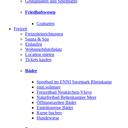
Grünanlagen und Spielplätze
Friedhofswesen
Grabarten
Freizeit
Freizeiteinrichtungen
Sauna & Spa
Eislaufen
Wohnmobilstellplatz
Location mieten
Tickets kaufen
Bäder
Sportbad im ENNI Sportpark Rheinkamp
enni.solimare
Freizeitbad Neukirchen-Vluyn
Naturfreibad Bettenkamper Meer
Öffnungszeiten Bäder
Eintrittspreise Bäder
Kurse buchen
Hundewiese