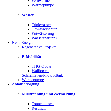
Fernwärme
Wärmepumpe
Wasser
Trinkwasser
Gewässerschutz
Entwässerung
Wasserspartipps
Neue Energien
Regenerative Projekte
E-Mobilität
THG-Quote
Wallboxen
Solaranlagen/Photovoltaik
Wärmepumpe
Abfallentsorgung
Mülltrennung und -vermeidung
Tonnentausch
Restmüll