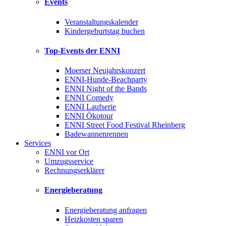
Events
Veranstaltungskalender
Kindergeburtstag buchen
Top-Events der ENNI
Moerser Neujahrskonzert
ENNI-Hunde-Beachparty
ENNI Night of the Bands
ENNI Comedy
ENNI Laufserie
ENNI Ökotour
ENNI Street Food Festival Rheinberg
Badewannenrennen
Services
ENNI vor Ort
Umzugsservice
Rechnungserklärer
Energieberatung
Energieberatung anfragen
Heizkosten sparen